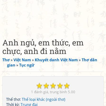
Anh ngủ, em thức, em
chực, anh đi nằm
Thơ
»
Việt Nam
»
Khuyết danh Việt Nam
»
Thơ dân
gian
»
Tục ngữ
☆
☆
☆
☆
☆
1
5.00
Thể thơ:
Thể loại khác (ngoài thơ)
Thời kỳ:
Trung đại