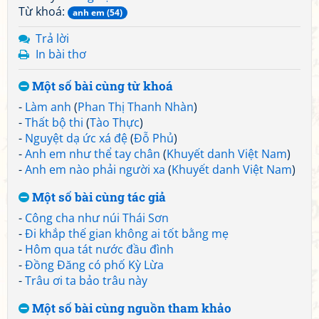
Từ khoá:
anh em (54)
Trả lời
In bài thơ
Một số bài cùng từ khoá
-
Làm anh
(
Phan Thị Thanh Nhàn
)
-
Thất bộ thi
(
Tào Thực
)
-
Nguyệt dạ ức xá đệ
(
Đỗ Phủ
)
-
Anh em như thể tay chân
(
Khuyết danh Việt Nam
)
-
Anh em nào phải người xa
(
Khuyết danh Việt Nam
)
Một số bài cùng tác giả
-
Công cha như núi Thái Sơn
-
Đi khắp thế gian không ai tốt bằng mẹ
-
Hôm qua tát nước đầu đình
-
Đồng Đăng có phố Kỳ Lừa
-
Trâu ơi ta bảo trâu này
Một số bài cùng nguồn tham khảo