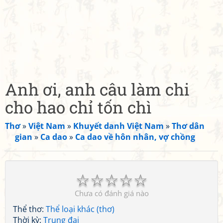
Anh ơi, anh câu làm chi
cho hao chỉ tốn chì
Thơ
»
Việt Nam
»
Khuyết danh Việt Nam
»
Thơ dân
gian
»
Ca dao
»
Ca dao về hôn nhân, vợ chồng
☆
☆
☆
☆
☆
Chưa có đánh giá nào
Thể thơ:
Thể loại khác (thơ)
Thời kỳ:
Trung đại