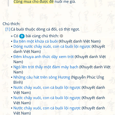
Cũng mua cho được để
nuôi mẹ già.
Chú thích:
[1]
Cá buôi thuộc dòng cá đối, có thịt ngọt.
» Có
bài cùng chú thích:
9
Ba tiền một khứa cá buôi
(Khuyết danh Việt Nam)
Dòng nước chảy xuôi, con cá buôi lội ngược
(Khuyết
danh Việt Nam)
Đêm khuya anh thức dậy xem trời
(Khuyết danh Việt
Nam)
Ngó lên trời thấy một đám mây bạch
(Khuyết danh Việt
Nam)
Những câu hát trên sông Hương
(Nguyễn Phúc Ưng
Bình)
Nước chảy xuôi, con cá buôi lội ngược
(Khuyết danh
Việt Nam)
Nước chảy xuôi, con cá buôi lội ngược
(Khuyết danh
Việt Nam)
Nước chảy xuôi, con cá buôi lội ngược
(Khuyết danh
Việt Nam)