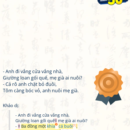
- Anh đi vắng cửa vắng nhà,
Giường loan gối quế, mẹ già ai nuôi?
- Cá rô anh chặt bỏ đuôi,
Tôm càng bóc vỏ, anh nuôi mẹ già.
Khảo dị:
- Anh đi vắng cửa vắng nhà,
Giường loan gối quế
‡
mẹ già ai nuôi?
[1]
-
‡
Ba đồng một
khía
cá buôi
,