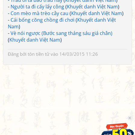
-
Trâu ơi ta bảo trâu này
(
Khuyết danh Việt Nam
)
-
Người ta đi cấy lấy công
(
Khuyết danh Việt Nam
)
-
Con mèo mà trèo cây cau
(
Khuyết danh Việt Nam
)
-
Cái bống cõng chồng đi chơi
(
Khuyết danh Việt
Nam
)
-
Vè nói ngược (Bước sang tháng sáu giá chân)
(
Khuyết danh Việt Nam
)
Đăng bởi
tôn tiền tử
vào 14/03/2015 11:26