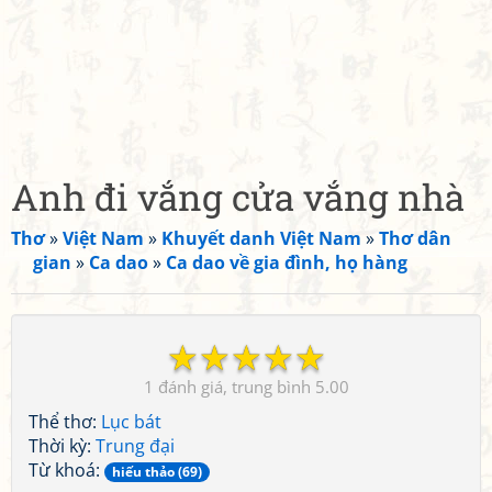
Anh đi vắng cửa vắng nhà
Thơ
»
Việt Nam
»
Khuyết danh Việt Nam
»
Thơ dân
gian
»
Ca dao
»
Ca dao về gia đình, họ hàng
☆
☆
☆
☆
☆
1
5.00
Thể thơ:
Lục bát
Thời kỳ:
Trung đại
Từ khoá:
hiếu thảo (69)