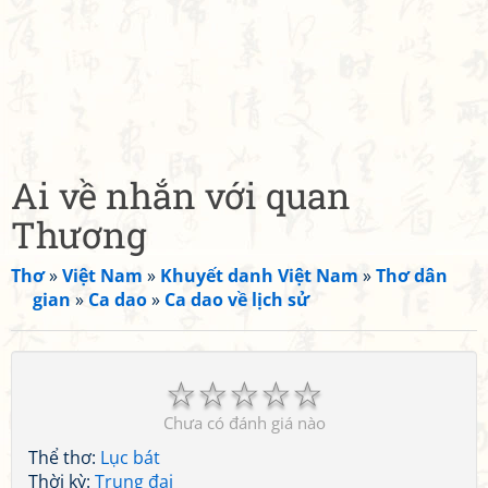
Ai về nhắn với quan
Thương
Thơ
»
Việt Nam
»
Khuyết danh Việt Nam
»
Thơ dân
gian
»
Ca dao
»
Ca dao về lịch sử
☆
☆
☆
☆
☆
Chưa có đánh giá nào
Thể thơ:
Lục bát
Thời kỳ:
Trung đại