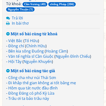
Từ khoá:
Cần Vương (49)
chống Pháp (206)
Nguyễn Thuận (1)
Trả lời
In bài thơ
Một số bài cùng từ khoá
-
Việt Bắc
(
Tố Hữu
)
-
Đồng chí
(
Chính Hữu
)
-
Bên kia sông Đuống
(
Hoàng Cầm
)
-
Văn tế nghĩa sĩ Cần Giuộc
(
Nguyễn Đình Chiểu
)
-
Hội Tây
(
Nguyễn Khuyến
)
Một số bài cùng tác giả
-
Công cha như núi Thái Sơn
-
Đi khắp thế gian không ai tốt bằng mẹ
-
Hôm qua tát nước đầu đình
-
Đồng Đăng có phố Kỳ Lừa
-
Trâu ơi ta bảo trâu này