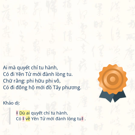
Ai mà quyết chí tu hành,
Có đi Yên Tử mới đành lòng tu.
Chữ rằng: phi hữu phi vô,
Có đi đông hộ mới đồ Tây phương.
Khảo dị:
‡
Dù ai
quyết chí tu hành,
Có
‡
về
Yên Tử mới đành lòng tu
‡
.