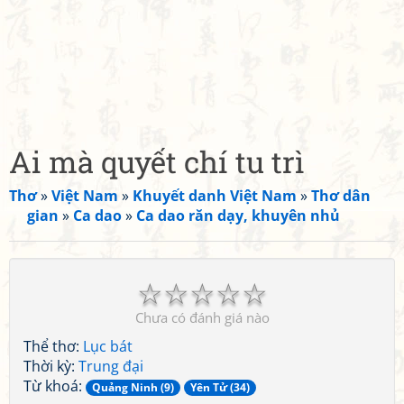
Ai mà quyết chí tu trì
Thơ
»
Việt Nam
»
Khuyết danh Việt Nam
»
Thơ dân
gian
»
Ca dao
»
Ca dao răn dạy, khuyên nhủ
☆
☆
☆
☆
☆
Chưa có đánh giá nào
Thể thơ:
Lục bát
Thời kỳ:
Trung đại
Từ khoá:
Quảng Ninh (9)
Yên Tử (34)