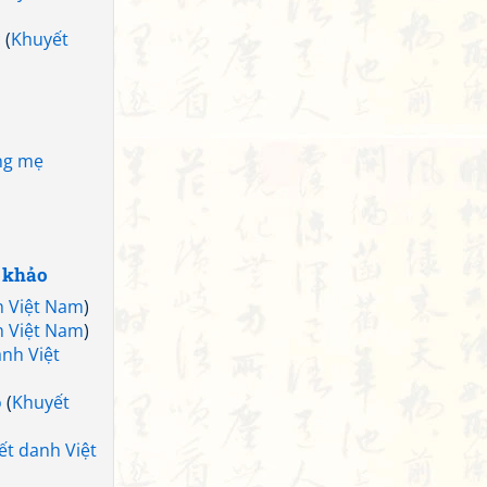
c
(
Khuyết
ằng mẹ
 khảo
h Việt Nam
)
h Việt Nam
)
nh Việt
ỏ
(
Khuyết
ết danh Việt