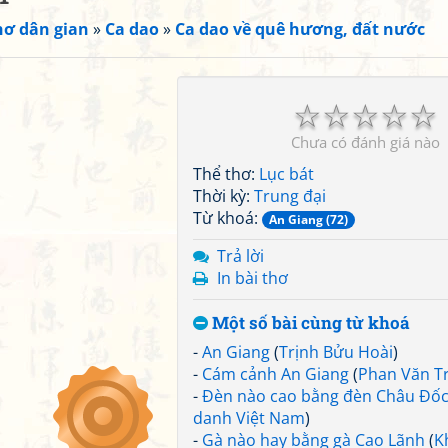
hơ dân gian
»
Ca dao
»
Ca dao về quê hương, đất nước
☆
☆
☆
☆
☆
Chưa có đánh giá nào
Thể thơ:
Lục bát
Thời kỳ:
Trung đại
Từ khoá:
An Giang (72)
Trả lời
In bài thơ
Một số bài cùng từ khoá
-
An Giang
(
Trịnh Bửu Hoài
)
-
Cám cảnh An Giang
(
Phan Văn Tr
-
Đèn nào cao bằng đèn Châu Đố
danh Việt Nam
)
-
Gà nào hay bằng gà Cao Lãnh
(
K