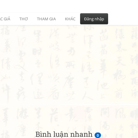
C GIẢ
THƠ
THAM GIA
KHÁC
Đăng nhập
Bình luận nhanh
0