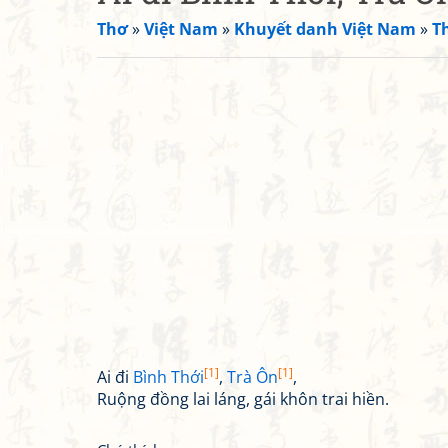
Thơ
»
Việt Nam
»
Khuyết danh Việt Nam
»
T
[1]
[1]
Ai đi
Bình Thới
,
Trà Ôn
,
Ruộng đồng lai láng, gái khôn trai hiền.