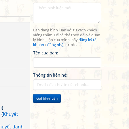
Bạn đang bình luận với tư cách khách
viếng thăm. Để có thể theo dõi và quản
lý bình luận của mình, hãy
đăng ký tài
khoản
/
đăng nhập
trước.
Tên của bạn:
Thông tin liên hệ:
Gửi bình luận
ị
)
c
(
Khuyết
huyết danh