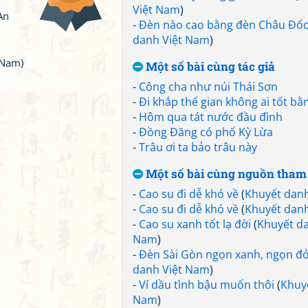
Việt Nam
)
An
-
Đèn nào cao bằng đèn Châu Đố
danh Việt Nam
)
 Nam)
Một số bài cùng tác giả
-
Công cha như núi Thái Sơn
-
Đi khắp thế gian không ai tốt b
-
Hôm qua tát nước đầu đình
-
Đồng Đăng có phố Kỳ Lừa
-
Trâu ơi ta bảo trâu này
Một số bài cùng nguồn tham
-
Cao su đi dễ khó về
(
Khuyết dan
-
Cao su đi dễ khó về
(
Khuyết dan
-
Cao su xanh tốt lạ đời
(
Khuyết da
Nam
)
-
Đèn Sài Gòn ngọn xanh, ngọn đ
danh Việt Nam
)
-
Ví dầu tình bậu muốn thôi
(
Khuy
Nam
)