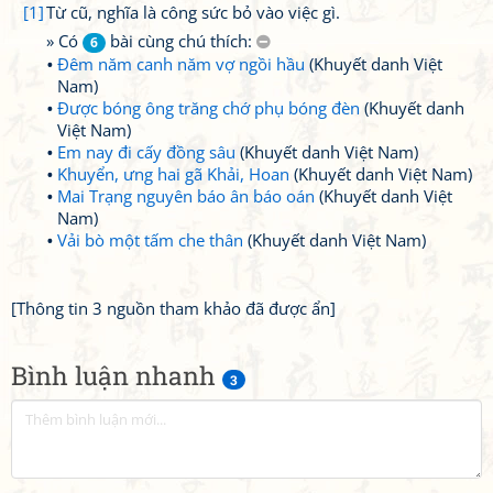
[1]
Từ cũ, nghĩa là công sức bỏ vào việc gì.
» Có
bài cùng chú thích:
6
Đêm năm canh năm vợ ngồi hầu
(Khuyết danh Việt
Nam)
Được bóng ông trăng chớ phụ bóng đèn
(Khuyết danh
Việt Nam)
Em nay đi cấy đồng sâu
(Khuyết danh Việt Nam)
Khuyển, ưng hai gã Khải, Hoan
(Khuyết danh Việt Nam)
Mai Trạng nguyên báo ân báo oán
(Khuyết danh Việt
Nam)
Vải bò một tấm che thân
(Khuyết danh Việt Nam)
[Thông tin 3 nguồn tham khảo đã được ẩn]
Bình luận nhanh
3