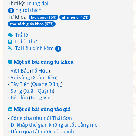
Thời kỳ:
Trung đại
người thích
3
Từ khoá:
lao động (154)
nhà nông (121)
thơ sách giáo khoa (673)
Trả lời
In bài thơ
Tài liệu đính kèm
1
Một số bài cùng từ khoá
-
Việt Bắc
(
Tố Hữu
)
-
Vội vàng
(
Xuân Diệu
)
-
Tây Tiến
(
Quang Dũng
)
-
Sóng
(
Xuân Quỳnh
)
-
Bếp lửa
(
Bằng Việt
)
Một số bài cùng tác giả
-
Công cha như núi Thái Sơn
-
Đi khắp thế gian không ai tốt bằng mẹ
-
Hôm qua tát nước đầu đình