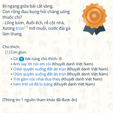
Đi ngang giữa bãi cát vàng,
Con rồng đau bụng hỏi chàng uống
thuốc chi?
- Lông lươn, đuôi ếch, rễ cột nhà,
[1]
Xương
trùn
mỡ muỗi, nước đái gà
làm thang.
Chú thích:
[1]
Con giun.
» Có
bài cùng chú thích:
5
Anh say lời nói em rồi
(Khuyết danh Việt Nam)
Chim quyên xuống đất ăn trùn
(Khuyết danh Việt Nam)
Chim quyên xuống đất ăn trùn
(Khuyết danh Việt Nam)
Trời gầm cóc nhái đua theo
(Khuyết danh Việt Nam)
Xem trời vả đã lú trăng
(Khuyết danh Việt Nam)
[Thông tin 1 nguồn tham khảo đã được ẩn]