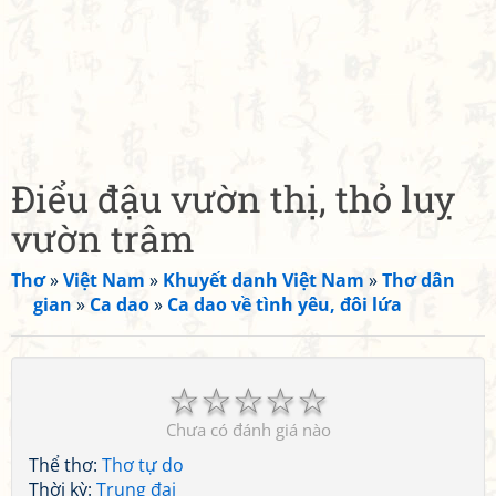
Điểu đậu vườn thị, thỏ luỵ
vườn trâm
Thơ
»
Việt Nam
»
Khuyết danh Việt Nam
»
Thơ dân
gian
»
Ca dao
»
Ca dao về tình yêu, đôi lứa
☆
☆
☆
☆
☆
Chưa có đánh giá nào
Thể thơ:
Thơ tự do
Thời kỳ:
Trung đại