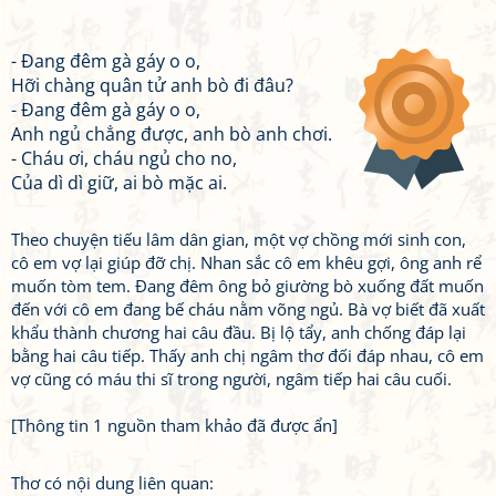
- Đang đêm gà gáy o o,
Hỡi chàng quân tử anh bò đi đâu?
- Đang đêm gà gáy o o,
Anh ngủ chẳng được, anh bò anh chơi.
- Cháu ơi, cháu ngủ cho no,
Của dì dì giữ, ai bò mặc ai.
Theo chuyện tiếu lâm dân gian, một vợ chồng mới sinh con,
cô em vợ lại giúp đỡ chị. Nhan sắc cô em khêu gợi, ông anh rể
muốn tòm tem. Đang đêm ông bỏ giường bò xuống đất muốn
đến với cô em đang bế cháu nằm võng ngủ. Bà vợ biết đã xuất
khẩu thành chương hai câu đầu. Bị lộ tẩy, anh chống đáp lại
bằng hai câu tiếp. Thấy anh chị ngâm thơ đối đáp nhau, cô em
vợ cũng có máu thi sĩ trong người, ngâm tiếp hai câu cuối.
[Thông tin 1 nguồn tham khảo đã được ẩn]
Thơ có nội dung liên quan: