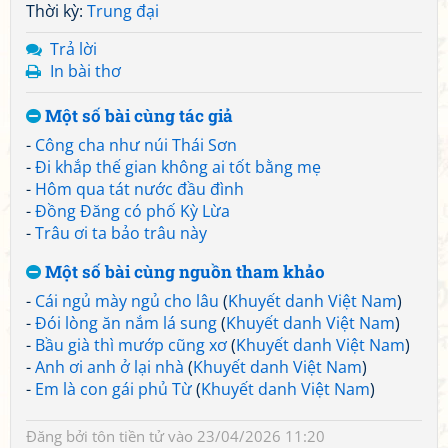
Thời kỳ:
Trung đại
Trả lời
In bài thơ
Một số bài cùng tác giả
-
Công cha như núi Thái Sơn
-
Đi khắp thế gian không ai tốt bằng mẹ
-
Hôm qua tát nước đầu đình
-
Đồng Đăng có phố Kỳ Lừa
-
Trâu ơi ta bảo trâu này
Một số bài cùng nguồn tham khảo
-
Cái ngủ mày ngủ cho lâu
(
Khuyết danh Việt Nam
)
-
Đói lòng ăn nắm lá sung
(
Khuyết danh Việt Nam
)
-
Bầu già thì mướp cũng xơ
(
Khuyết danh Việt Nam
)
-
Anh ơi anh ở lại nhà
(
Khuyết danh Việt Nam
)
-
Em là con gái phủ Từ
(
Khuyết danh Việt Nam
)
Đăng bởi
tôn tiền tử
vào 23/04/2026 11:20