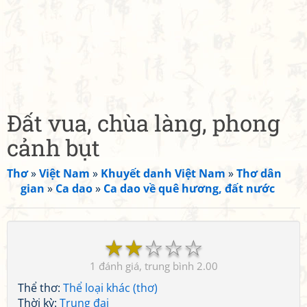
Đất vua, chùa làng, phong
cảnh bụt
Thơ
»
Việt Nam
»
Khuyết danh Việt Nam
»
Thơ dân
gian
»
Ca dao
»
Ca dao về quê hương, đất nước
☆
☆
☆
☆
☆
1
2.00
Thể thơ:
Thể loại khác (thơ)
Thời kỳ:
Trung đại