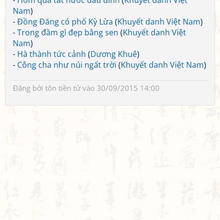
-
Hôm qua tát nước đầu đình
(
Khuyết danh Việt
Nam
)
-
Đồng Đăng có phố Kỳ Lừa
(
Khuyết danh Việt Nam
)
-
Trong đầm gì đẹp bằng sen
(
Khuyết danh Việt
Nam
)
-
Hà thành tức cảnh
(
Dương Khuê
)
-
Công cha như núi ngất trời
(
Khuyết danh Việt Nam
)
Đăng bởi
tôn tiền tử
vào 30/09/2015 14:00