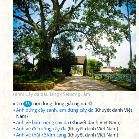
Hình: Cây đa đầu làng cổ Đường Lâm
» Có
nội dung dùng giải nghĩa:
53
Anh đứng cây sanh, em đứng cây đa
(Khuyết danh Việt
Nam)
Anh về bán ruộng cây đa
(Khuyết danh Việt Nam)
Anh về đợ ruộng cây đa
(Khuyết danh Việt Nam)
Anh về thắt rế kim cang
(Khuyết danh Việt Nam)