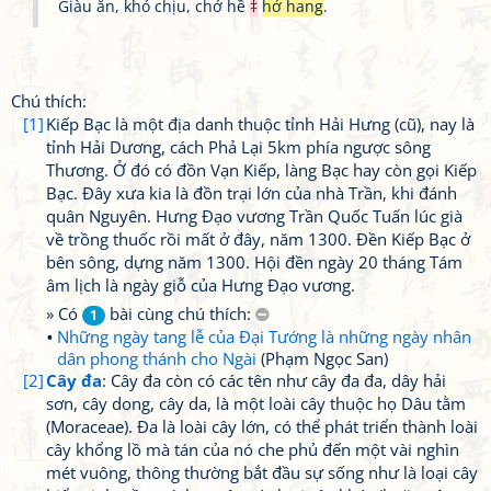
Giàu ăn, khó chịu, chớ hề
‡
hở hang
.
Chú thích:
[1]
Kiếp Bạc là một địa danh thuộc tỉnh Hải Hưng (cũ), nay là
tỉnh Hải Dương, cách Phả Lại 5km phía ngược sông
Thương. Ở đó có đồn Vạn Kiếp, làng Bạc hay còn gọi Kiếp
Bạc. Đây xưa kia là đồn trại lớn của nhà Trần, khi đánh
quân Nguyên. Hưng Đạo vương Trần Quốc Tuấn lúc già
về trồng thuốc rồi mất ở đây, năm 1300. Đền Kiếp Bạc ở
bên sông, dựng năm 1300. Hội đền ngày 20 tháng Tám
âm lịch là ngày giỗ của Hưng Đạo vương.
» Có
bài cùng chú thích:
1
Những ngày tang lễ của Đại Tướng là những ngày nhân
dân phong thánh cho Ngài
(Phạm Ngọc San)
[2]
Cây đa
: Cây đa còn có các tên như cây đa đa, dây hải
sơn, cây dong, cây da, là một loài cây thuộc họ Dâu tằm
(Moraceae). Đa là loài cây lớn, có thể phát triển thành loài
cây khổng lồ mà tán của nó che phủ đến một vài nghìn
mét vuông, thông thường bắt đầu sự sống như là loại cây