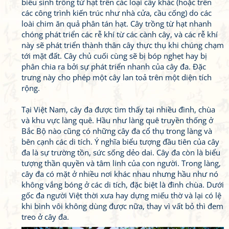
biểu sinh trồng từ hạt trên các loại cây khác (hoặc trên
các công trình kiến trúc như nhà cửa, cầu cống) do các
loài chim ăn quả phân tán hạt. Cây trồng từ hạt nhanh
chóng phát triển các rễ khí từ các cành cây, và các rễ khí
này sẽ phát triển thành thân cây thực thụ khi chúng chạm
tới mặt đất. Cây chủ cuối cùng sẽ bị bóp nghẹt hay bị
phân chia ra bởi sự phát triển nhanh của cây đa. Đặc
trưng này cho phép một cây lan toả trên một diện tích
rộng.
Tại Việt Nam, cây đa được tìm thấy tại nhiều đình, chùa
và khu vực làng quê. Hầu như làng quê truyền thống ở
Bắc Bộ nào cũng có những cây đa cổ thụ trong làng và
bên cạnh các di tích. Ý nghĩa biểu tượng đầu tiên của cây
đa là sự trường tồn, sức sống dẻo dai. Cây đa còn là biểu
tượng thần quyền và tâm linh của con người. Trong làng,
cây đa có mặt ở nhiều nơi khác nhau nhưng hầu như nó
không vắng bóng ở các di tích, đặc biệt là đình chùa. Dưới
gốc đa người Việt thời xưa hay dựng miếu thờ và lại có lệ
khi bình vôi không dùng được nữa, thay vì vất bỏ thì đem
treo ở cây đa.