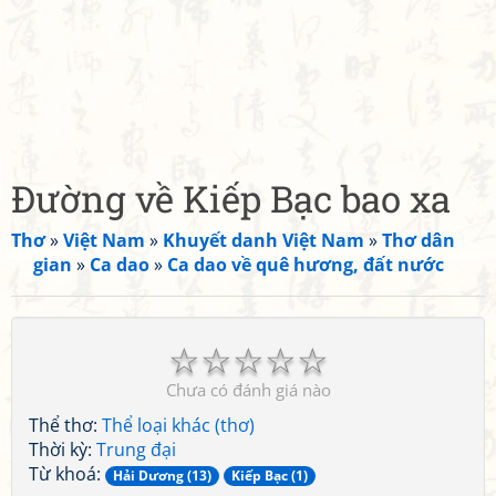
Đường về Kiếp Bạc bao xa
Thơ
»
Việt Nam
»
Khuyết danh Việt Nam
»
Thơ dân
gian
»
Ca dao
»
Ca dao về quê hương, đất nước
☆
☆
☆
☆
☆
Chưa có đánh giá nào
Thể thơ:
Thể loại khác (thơ)
Thời kỳ:
Trung đại
Từ khoá:
Hải Dương (13)
Kiếp Bạc (1)