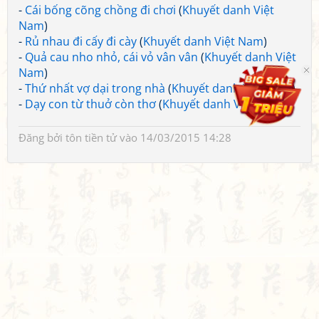
-
Cái bống cõng chồng đi chơi
(
Khuyết danh Việt
Nam
)
-
Rủ nhau đi cấy đi cày
(
Khuyết danh Việt Nam
)
-
Quả cau nho nhỏ, cái vỏ vân vân
(
Khuyết danh Việt
Nam
)
-
Thứ nhất vợ dại trong nhà
(
Khuyết danh Việt Nam
)
-
Dạy con từ thuở còn thơ
(
Khuyết danh Việt Nam
)
Đăng bởi
tôn tiền tử
vào 14/03/2015 14:28