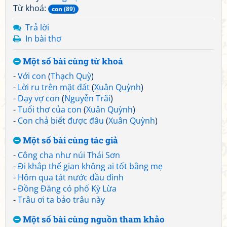
Từ khoá:
con (89)
Trả lời
In bài thơ
Một số bài cùng từ khoá
-
Với con
(
Thạch Quỳ
)
-
Lời ru trên mặt đất
(
Xuân Quỳnh
)
-
Dạy vợ con
(
Nguyễn Trãi
)
-
Tuổi thơ của con
(
Xuân Quỳnh
)
-
Con chả biết được đâu
(
Xuân Quỳnh
)
Một số bài cùng tác giả
-
Công cha như núi Thái Sơn
-
Đi khắp thế gian không ai tốt bằng mẹ
-
Hôm qua tát nước đầu đình
-
Đồng Đăng có phố Kỳ Lừa
-
Trâu ơi ta bảo trâu này
Một số bài cùng nguồn tham khảo