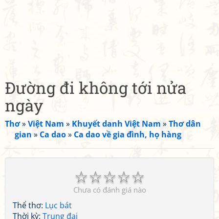
Đường đi không tới nửa
ngày
Thơ
»
Việt Nam
»
Khuyết danh Việt Nam
»
Thơ dân
gian
»
Ca dao
»
Ca dao về gia đình, họ hàng
☆
☆
☆
☆
☆
Chưa có đánh giá nào
Thể thơ:
Lục bát
Thời kỳ:
Trung đại