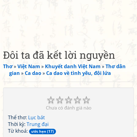
Đôi ta đã kết lời nguyền
Thơ
»
Việt Nam
»
Khuyết danh Việt Nam
»
Thơ dân
gian
»
Ca dao
»
Ca dao về tình yêu, đôi lứa
☆
☆
☆
☆
☆
Chưa có đánh giá nào
Thể thơ:
Lục bát
Thời kỳ:
Trung đại
Từ khoá:
ước hẹn (17)