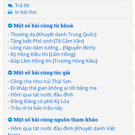
Trả lời
In bài thơ
Một số bài cùng từ khoá
-
Thượng da
(
Khuyết danh Trung Quốc
)
-
Tặng biệt Phó sinh
(
Tề Cẩm Vân
)
-
Lòng nào dám tưởng...
(
Nguyễn Bính
)
-
Ký Hồng Kiều thi
(
Lâm Hồng
)
-
Đáp Lâm Hồng thi
(
Trương Hồng Kiều
)
Một số bài cùng tác giả
-
Công cha như núi Thái Sơn
-
Đi khắp thế gian không ai tốt bằng mẹ
-
Hôm qua tát nước đầu đình
-
Đồng Đăng có phố Kỳ Lừa
-
Trâu ơi ta bảo trâu này
Một số bài cùng nguồn tham khảo
-
Hôm qua tát nước đầu đình
(
Khuyết danh Việt