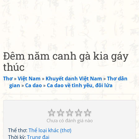
Đêm năm canh gà kia gáy
thúc
Thơ
»
Việt Nam
»
Khuyết danh Việt Nam
»
Thơ dân
gian
»
Ca dao
»
Ca dao về tình yêu, đôi lứa
☆
☆
☆
☆
☆
Chưa có đánh giá nào
Thể thơ:
Thể loại khác (thơ)
Thời kỳ:
Trung đại