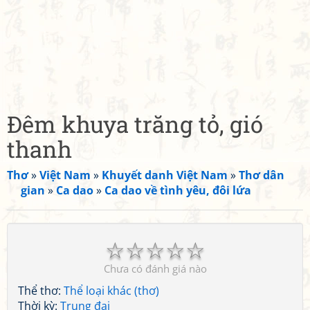
Đêm khuya trăng tỏ, gió
thanh
Thơ
»
Việt Nam
»
Khuyết danh Việt Nam
»
Thơ dân
gian
»
Ca dao
»
Ca dao về tình yêu, đôi lứa
☆
☆
☆
☆
☆
Chưa có đánh giá nào
Thể thơ:
Thể loại khác (thơ)
Thời kỳ:
Trung đại