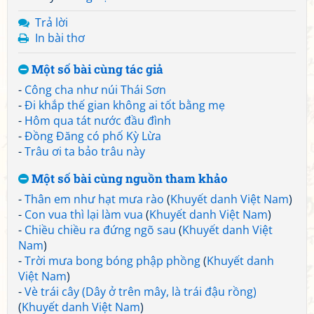
Trả lời
In bài thơ
Một số bài cùng tác giả
-
Công cha như núi Thái Sơn
-
Đi khắp thế gian không ai tốt bằng mẹ
-
Hôm qua tát nước đầu đình
-
Đồng Đăng có phố Kỳ Lừa
-
Trâu ơi ta bảo trâu này
Một số bài cùng nguồn tham khảo
-
Thân em như hạt mưa rào
(
Khuyết danh Việt Nam
)
-
Con vua thì lại làm vua
(
Khuyết danh Việt Nam
)
-
Chiều chiều ra đứng ngõ sau
(
Khuyết danh Việt
Nam
)
-
Trời mưa bong bóng phập phồng
(
Khuyết danh
Việt Nam
)
-
Vè trái cây (Dây ở trên mây, là trái đậu rồng)
(
Khuyết danh Việt Nam
)