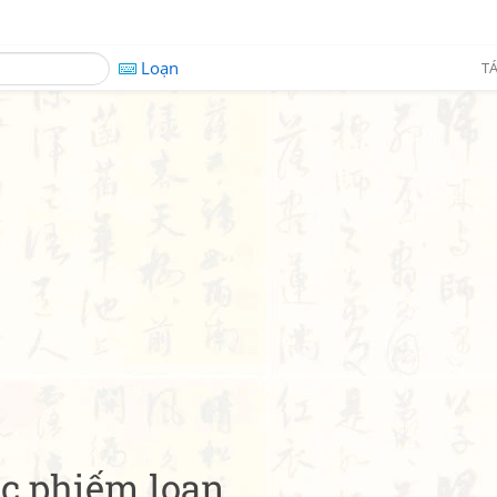
Loạn
TÁ
úc phiếm loan