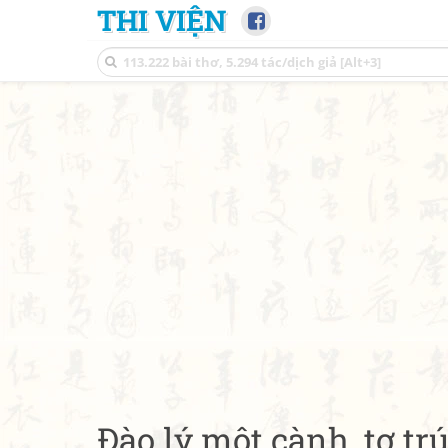
THI VIỆN
Đào lý một cành, tơ tr