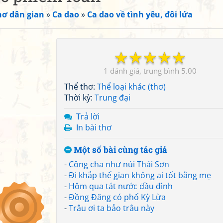
hơ dân gian
»
Ca dao
»
Ca dao về tình yêu, đôi lứa
☆
☆
☆
☆
☆
1
5.00
Thể thơ:
Thể loại khác (thơ)
Thời kỳ:
Trung đại
Trả lời
In bài thơ
Một số bài cùng tác giả
-
Công cha như núi Thái Sơn
-
Đi khắp thế gian không ai tốt bằng mẹ
-
Hôm qua tát nước đầu đình
-
Đồng Đăng có phố Kỳ Lừa
-
Trâu ơi ta bảo trâu này