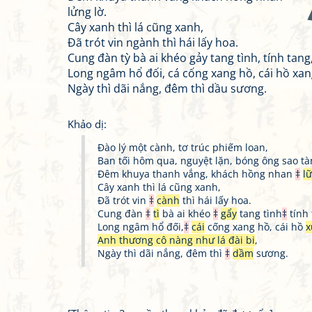
lửng lờ.
Cây xanh thì lá cũng xanh,
Đã trót vin ngành thì hái lấy hoa.
Cung đàn tỳ bà ai khéo gảy tang tình, tính tang
Long ngâm hổ đối, cá cống xang hồ, cái hồ xan
Ngày thì dãi nắng, đêm thì dầu sương.
Khảo dị:
Đào lý một cành, tơ trúc phiếm loan,
Ban tối hôm qua, nguyệt lặn, bóng ông sao tà
Đêm khuya thanh vắng, khách hồng nhan
‡
l
Cây xanh thì lá cũng xanh,
Đã trót vin
‡
cành
thì hái lấy hoa.
Cung đàn
‡
tì
bà ai khéo
‡
gẩy
tang tình
‡
tính
Long ngâm hổ đối,
‡
cái
cống xang hồ, cái hồ
x
Anh thương cô nàng như lá đài bi
,
Ngày thì dãi nắng, đêm thì
‡
dầm
sương.