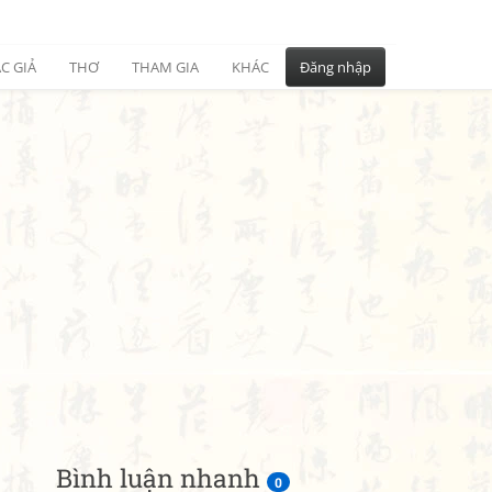
C GIẢ
THƠ
THAM GIA
KHÁC
Đăng nhập
Bình luận nhanh
0