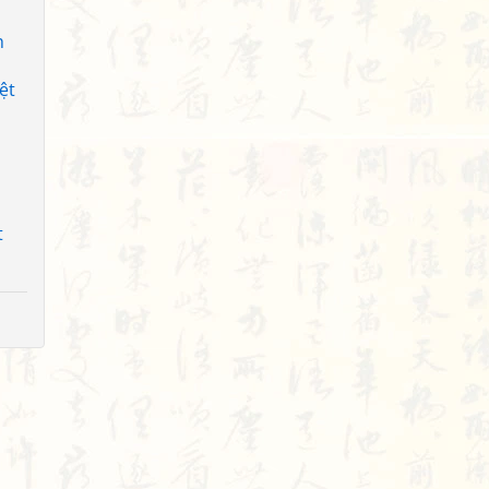
h
ệt
t