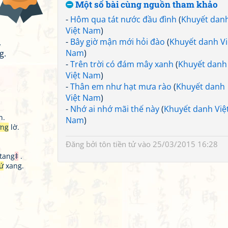
Một số bài cùng nguồn tham khảo
-
Hôm qua tát nước đầu đình
(
Khuyết dan
Việt Nam
)
-
Bây giờ mận mới hỏi đào
(
Khuyết danh Vi
,
Nam
)
g.
-
Trên trời có đám mây xanh
(
Khuyết danh
Việt Nam
)
-
Thân em như hạt mưa rào
(
Khuyết danh
Việt Nam
)
-
Nhớ ai nhớ mãi thế này
(
Khuyết danh Việ
n.
Nam
)
ững
lờ.
Đăng bởi
tôn tiền tử
vào 25/03/2015 16:28
 tang
‡
.
ứ
xang.