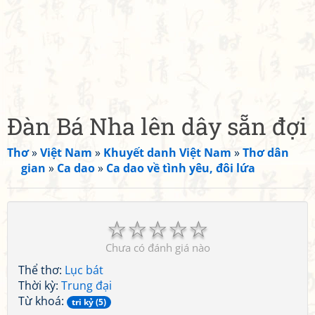
Đàn Bá Nha lên dây sẵn đợi
Thơ
»
Việt Nam
»
Khuyết danh Việt Nam
»
Thơ dân
gian
»
Ca dao
»
Ca dao về tình yêu, đôi lứa
☆
☆
☆
☆
☆
Chưa có đánh giá nào
Thể thơ:
Lục bát
Thời kỳ:
Trung đại
Từ khoá:
tri kỷ (5)