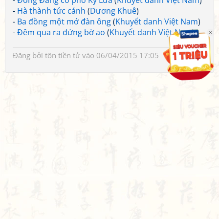
-
Đồng Đăng có phố Kỳ Lừa
(
Khuyết danh Việt Nam
)
-
Hà thành tức cảnh
(
Dương Khuê
)
-
Ba đồng một mớ đàn ông
(
Khuyết danh Việt Nam
)
-
Đêm qua ra đứng bờ ao
(
Khuyết danh Việt Nam
)
Đăng bởi
tôn tiền tử
vào 06/04/2015 17:05