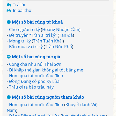
Trả lời
In bài thơ
Một số bài cùng từ khoá
-
Cho người tri kỷ
(
Hoàng Nhuận Cầm
)
-
Đề truyện “Trần ai tri kỷ”
(
Tản Đà
)
-
Mong tri kỷ
(
Trần Tuấn Khải
)
-
Bốn mùa và tri kỷ
(
Trần Đức Phổ
)
Một số bài cùng tác giả
-
Công cha như núi Thái Sơn
-
Đi khắp thế gian không ai tốt bằng mẹ
-
Hôm qua tát nước đầu đình
-
Đồng Đăng có phố Kỳ Lừa
-
Trâu ơi ta bảo trâu này
Một số bài cùng nguồn tham khảo
-
Hôm qua tát nước đầu đình
(
Khuyết danh Việt
Nam
)