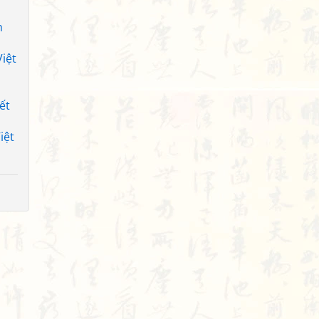
h
iệt
ết
iệt