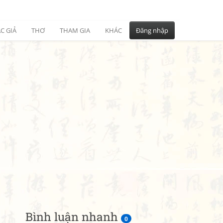
C GIẢ
THƠ
THAM GIA
KHÁC
Đăng nhập
Bình luận nhanh
0