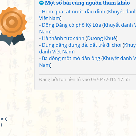
Một số bài cùng nguồn tham khảo
-
Hôm qua tát nước đầu đình
(
Khuyết dan
Việt Nam
)
-
Đồng Đăng có phố Kỳ Lừa
(
Khuyết danh V
Nam
)
-
Hà thành tức cảnh
(
Dương Khuê
)
-
Dung dăng dung dẻ, dắt trẻ đi chơi
(
Khuy
danh Việt Nam
)
-
Ba đồng một mớ đàn ông
(
Khuyết danh V
Nam
)
Đăng bởi
tôn tiền tử
vào 03/04/2015 17:55
Nam)
)