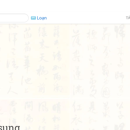
Loạn
TÁ
 sung