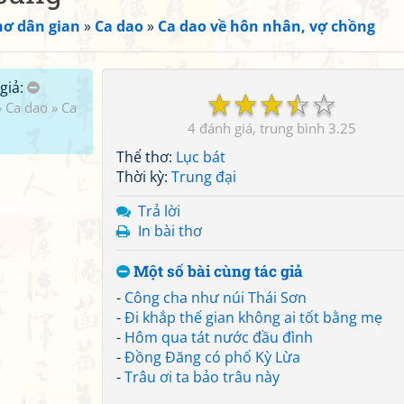
hơ dân gian
»
Ca dao
»
Ca dao về hôn nhân, vợ chồng
giả:
☆
☆
☆
☆
☆
»
Ca dao
»
Ca
4
3.25
Thể thơ:
Lục bát
Thời kỳ:
Trung đại
Trả lời
In bài thơ
Một số bài cùng tác giả
-
Công cha như núi Thái Sơn
-
Đi khắp thế gian không ai tốt bằng mẹ
-
Hôm qua tát nước đầu đình
-
Đồng Đăng có phố Kỳ Lừa
-
Trâu ơi ta bảo trâu này