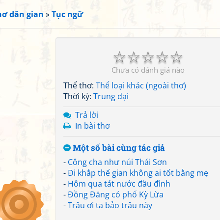
hơ dân gian
»
Tục ngữ
☆
☆
☆
☆
☆
Chưa có đánh giá nào
Thể thơ:
Thể loại khác (ngoài thơ)
Thời kỳ:
Trung đại
Trả lời
In bài thơ
Một số bài cùng tác giả
-
Công cha như núi Thái Sơn
-
Đi khắp thế gian không ai tốt bằng mẹ
-
Hôm qua tát nước đầu đình
-
Đồng Đăng có phố Kỳ Lừa
-
Trâu ơi ta bảo trâu này