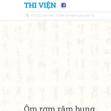
THI VIỆN
Ôm rơm rặm bụng