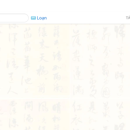
Loạn
TÁ