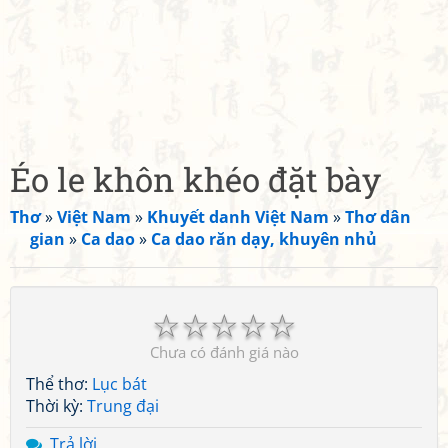
Éo le khôn khéo đặt bày
Thơ
»
Việt Nam
»
Khuyết danh Việt Nam
»
Thơ dân
gian
»
Ca dao
»
Ca dao răn dạy, khuyên nhủ
☆
☆
☆
☆
☆
Chưa có đánh giá nào
Thể thơ:
Lục bát
Thời kỳ:
Trung đại
Trả lời