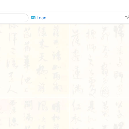
Loạn
TÁ
u