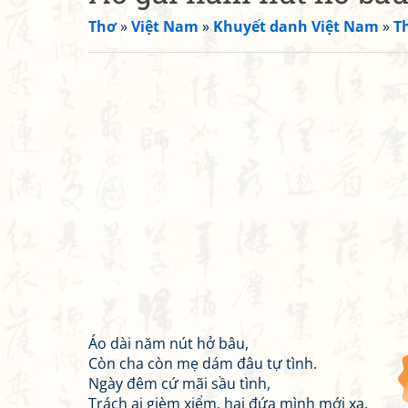
Thơ
»
Việt Nam
»
Khuyết danh Việt Nam
»
T
Áo dài năm nút hở bâu,
Còn cha còn mẹ dám đâu tự tình.
Ngày đêm cứ mãi sầu tình,
Trách ai gièm xiểm, hai đứa mình mới xa.