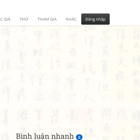
C GIẢ
THƠ
THAM GIA
KHÁC
Đăng nhập
Bình luận nhanh
0