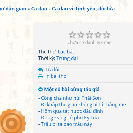
hơ dân gian
»
Ca dao
»
Ca dao về tình yêu, đôi lứa
☆
☆
☆
☆
☆
Chưa có đánh giá nào
Thể thơ:
Lục bát
Thời kỳ:
Trung đại
Trả lời
In bài thơ
Một số bài cùng tác giả
-
Công cha như núi Thái Sơn
-
Đi khắp thế gian không ai tốt bằng mẹ
-
Hôm qua tát nước đầu đình
-
Đồng Đăng có phố Kỳ Lừa
-
Trâu ơi ta bảo trâu này