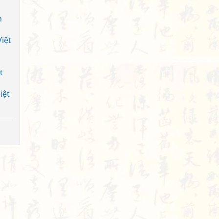
h
iệt
t
iệt