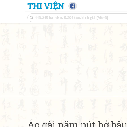
THI VIỆN
Áo gài năm nút hở bâ