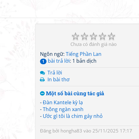
☆
☆
☆
☆
☆
Chưa có đánh giá nào
Ngôn ngữ:
Tiếng Phần Lan
bài trả lời
: 1 bản dịch
1
Trả lời
In bài thơ
Một số bài cùng tác giả
-
Đàn Kantele kỳ lạ
-
Thông ngàn xanh
-
Ước gì tôi là chim gáy nhỏ
Đăng bởi
hongha83
vào 25/11/2025 17:17