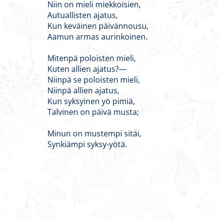
Niin on mieli miekkoisien,
Autuallisten ajatus,
Kun keväinen päivännousu,
Aamun armas aurinkoinen.
Mitenpä poloisten mieli,
Kuten allien ajatus?—
Niinpä se poloisten mieli,
Niinpä allien ajatus,
Kun syksyinen yö pimiä,
Talvinen on päivä musta;
Minun on mustempi sitäi,
Synkiämpi syksy-yötä.