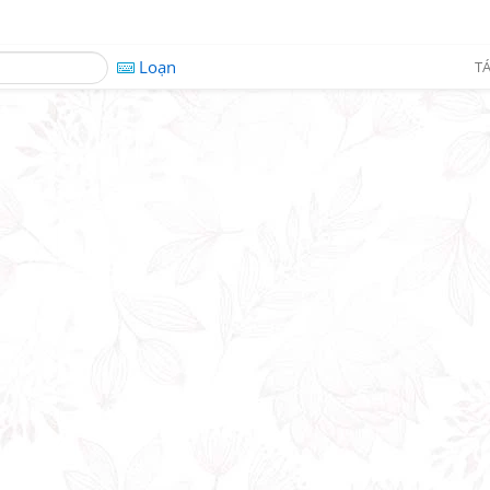
Loạn
TÁ