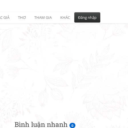
C GIẢ
THƠ
THAM GIA
KHÁC
Đăng nhập
Bình luận nhanh
0