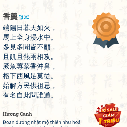
香
羹
端
陽
日
暮
天
如
火
，
馬
上
全
身
浸
水
中
。
多
見
多
聞
皆
不
顧
，
且
飢
且
熱
兩
相
攻
。
厥
魚
蓴
菜
香
沖
鼻
，
榕
下
西
風
足
莫
從
。
始
解
方
民
供
祖
忌
，
有
名
自
此
問
誰
通
。
Hương Canh
Đoan dương nhật mộ thiên như hoả,