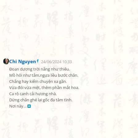
Chi Nguyen
24/06/2024 10:33
Đoan dương trời nắng như thiêu.

Mồ hôi như tắm,ngựa liều bước chân.

Chẳng hay kiếm chuyện xa gần.

Vừa đói vừa mệt, thêm phần mắt hoa.

Ca rô canh cải hương nhà.

Dừng chân ghé lại gốc đa tâm tình.

Nơi này… 