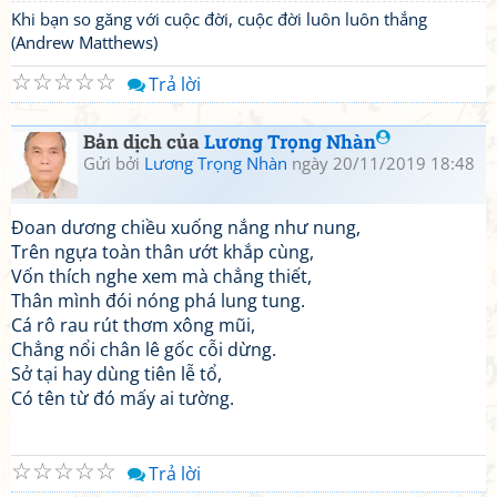
Khi bạn so găng với cuộc đời, cuộc đời luôn luôn thắng
(Andrew Matthews)
☆
☆
☆
☆
☆
Trả lời
Bản dịch của
Lương Trọng Nhàn
Gửi bởi
Lương Trọng Nhàn
ngày 20/11/2019 18:48
Đoan dương chiều xuống nắng như nung,
Trên ngựa toàn thân ướt khắp cùng,
Vốn thích nghe xem mà chẳng thiết,
Thân mình đói nóng phá lung tung.
Cá rô rau rút thơm xông mũi,
Chẳng nổi chân lê gốc cỗi dừng.
Sở tại hay dùng tiên lễ tổ,
Có tên từ đó mấy ai tường.
☆
☆
☆
☆
☆
Trả lời