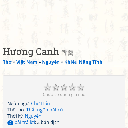
Hương Canh
香羹
Thơ
»
Việt Nam
»
Nguyễn
»
Khiếu Năng Tĩnh
☆
☆
☆
☆
☆
Chưa có đánh giá nào
Ngôn ngữ:
Chữ Hán
Thể thơ:
Thất ngôn bát cú
Thời kỳ:
Nguyễn
bài trả lời
: 2 bản dịch
2