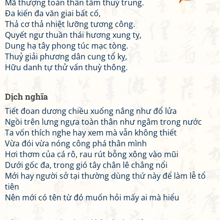
Mã thượng toàn thân tẩm thuỷ trung.
Đa kiến đa văn giai bất cố,
Thả cơ thả nhiệt lưỡng tương công.
Quyết ngư thuần thái hương xung tỵ,
Dung hạ tây phong túc mạc tòng.
Thuỷ giải phương dân cung tổ kỵ,
Hữu danh tự thử vấn thuỳ thông.
Dịch nghĩa
Tiết đoan dương chiều xuống nắng như đổ lửa
Ngồi trên lưng ngựa toàn thân như ngâm trong nước
Ta vốn thích nghe hay xem mà vẫn không thiết
Vừa đói vừa nóng công phá thân mình
Hơi thơm của cá rô, rau rút bỗng xông vào mũi
Dưới gốc đa, trong gió tây chân lê chẳng nổi
Mới hay người sở tại thường dùng thứ này để làm lễ tổ
tiên
Nên mới có tên từ đó muốn hỏi mấy ai mà hiểu