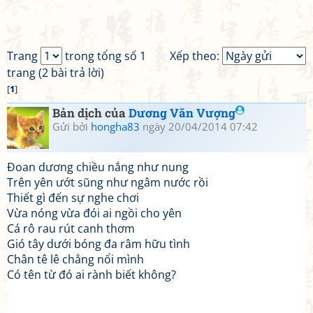
Trang
trong tổng số 1
Xếp theo:
trang (2 bài trả lời)
[
1
]
Bản dịch của
Dương Văn Vượng
Gửi bởi
hongha83
ngày 20/04/2014 07:42
Đoan dương chiều nắng như nung
Trên yên ướt sũng như ngâm nước rồi
Thiết gì đến sự nghe chơi
Vừa nóng vừa đói ai ngồi cho yên
Cá rô rau rút canh thơm
Gió tây dưới bóng đa râm hữu tình
Chân tê lê chẳng nổi mình
Có tên từ đó ai rành biết không?