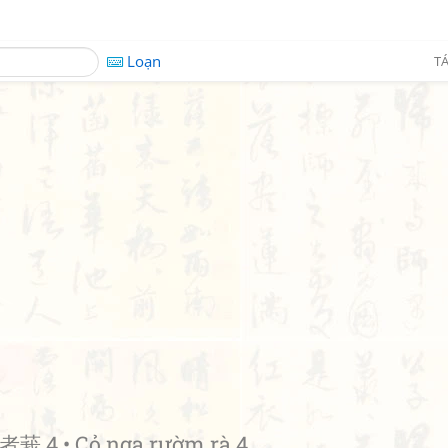
Loạn
TÁ
莪 4 • Cỏ nga rườm rà 4