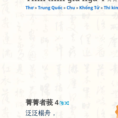
Thơ
»
Trung Quốc
»
Chu
»
Khổng Tử
»
Thi kin
菁
菁
者
莪
4
泛
泛
楊
舟
，