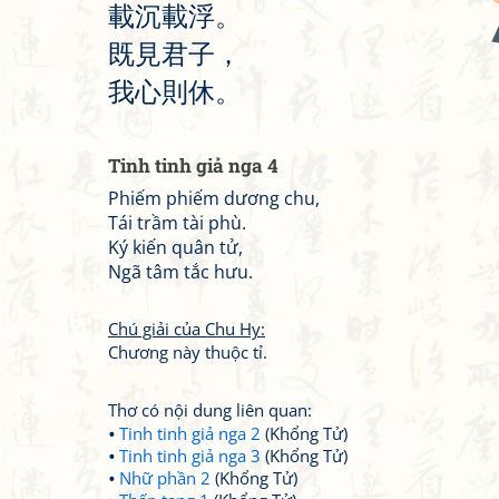
載
沉
載
浮
。
既
見
君
子
，
我
心
則
休
。
Tinh tinh giả nga 4
Phiếm phiếm dương chu,
Tái trầm tài phù.
Ký kiến quân tử,
Ngã tâm tắc hưu.
Chú giải của Chu Hy:
Chương này thuộc tỉ.
Thơ có nội dung liên quan:
Tinh tinh giả nga 2
(Khổng Tử)
Tinh tinh giả nga 3
(Khổng Tử)
Nhữ phần 2
(Khổng Tử)