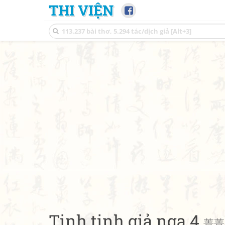
THI VIỆN
Tinh tinh giả nga 4
菁菁者