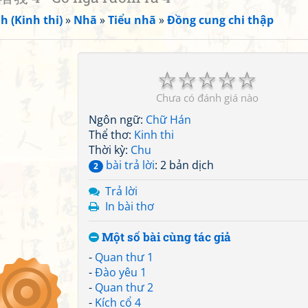
h (Kinh thi)
»
Nhã
»
Tiểu nhã
»
Đồng cung chi thập
☆
☆
☆
☆
☆
Chưa có đánh giá nào
Ngôn ngữ:
Chữ Hán
Thể thơ:
Kinh thi
Thời kỳ:
Chu
bài trả lời
: 2 bản dịch
2
Trả lời
In bài thơ
Một số bài cùng tác giả
-
Quan thư 1
-
Đào yêu 1
-
Quan thư 2
-
Kích cổ 4