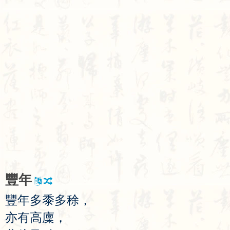
豐
年
豐
年
多
黍
多
稌
，
亦
有
高
廩
，