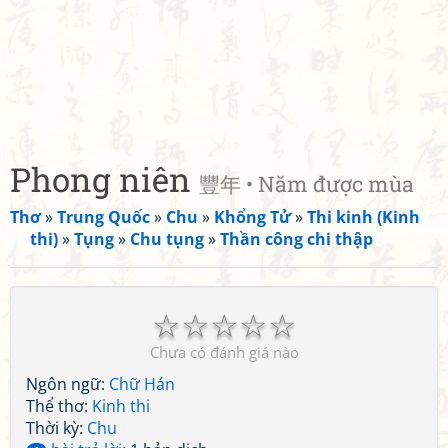
Phong niên
豐年 • Năm được mùa
Thơ
»
Trung Quốc
»
Chu
»
Khổng Tử
»
Thi kinh (Kinh
thi)
»
Tụng
»
Chu tụng
»
Thần công chi thập
☆
☆
☆
☆
☆
Chưa có đánh giá nào
Ngôn ngữ:
Chữ Hán
Thể thơ:
Kinh thi
Thời kỳ:
Chu