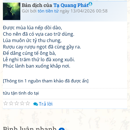
Bản dịch của
Tạ Quang Phát
Gửi bởi
tôn tiền tử
ngày 13/04/2026 00:58
Được mùa lúa nếp dồi dào,
Cho nên đã có vựa cao trữ dùng.
Lúa muôn ức tỷ thu chung,
Rượu cay rượu ngọt đã cùng gầy ra.
Để dâng cúng tế ông bà,
Lễ nghi trăm thứ lo đà xong xuôi.
Phúc lành ban xuống khắp nơi.
[Thông tin 1 nguồn tham khảo đã được ẩn]
tửu tận tình do tại
☆
☆
☆
☆
☆
Trả lời
Bình luận nhanh