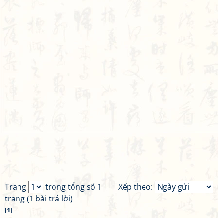
Trang
trong tổng số 1
Xếp theo:
trang (1 bài trả lời)
[
1
]