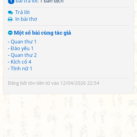
bài trả lời
: 1 bản dịch
1
Trả lời
In bài thơ
Một số bài cùng tác giả
-
Quan thư 1
-
Đào yêu 1
-
Quan thư 2
-
Kích cổ 4
-
Tĩnh nữ 1
Đăng bởi
tôn tiền tử
vào 12/04/2026 22:54