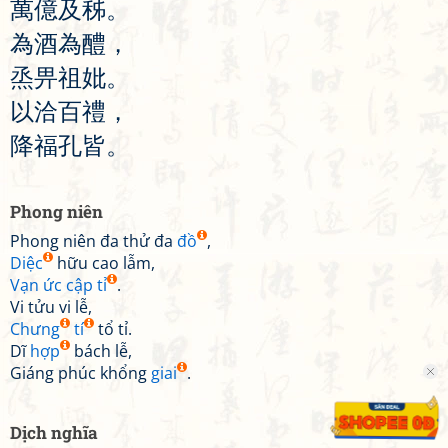
萬
億
及
秭
。
為
酒
為
醴
，
烝
畀
祖
妣
。
以
洽
百
禮
，
降
福
孔
皆
。
Phong niên
Phong niên đa thử đa
đồ
,
Diệc
hữu cao lẫm,
Vạn ức cập tỉ
.
Vi tửu vi lễ,
Chưng
tí
tổ tỉ.
Dĩ
hợp
bách lễ,
Giáng phúc khổng
giai
.
Dịch nghĩa