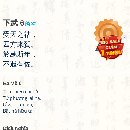
下
武
6
受
天
之
祜
，
四
方
来
賀
。
於
萬
斯
年
，
不
遐
有
佐
。
Hạ Vũ 6
Thụ thiên chi hỗ,
Tứ phương lai hạ.
Ư vạn tư niên,
Bất hà hữu tá.
Dịch nghĩa