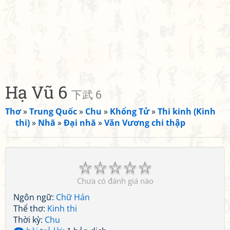
Hạ Vũ 6
下武 6
Thơ
»
Trung Quốc
»
Chu
»
Khổng Tử
»
Thi kinh (Kinh
thi)
»
Nhã
»
Đại nhã
»
Văn Vương chi thập
☆
☆
☆
☆
☆
Chưa có đánh giá nào
Ngôn ngữ:
Chữ Hán
Thể thơ:
Kinh thi
Thời kỳ:
Chu