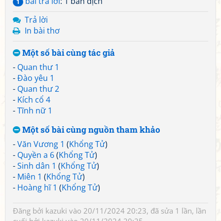
bài trả lời
: 1 bản dịch
1
Trả lời
In bài thơ
Một số bài cùng tác giả
-
Quan thư 1
-
Đào yêu 1
-
Quan thư 2
-
Kích cổ 4
-
Tĩnh nữ 1
Một số bài cùng nguồn tham khảo
-
Văn Vương 1
(
Khổng Tử
)
-
Quyền a 6
(
Khổng Tử
)
-
Sinh dân 1
(
Khổng Tử
)
-
Miên 1
(
Khổng Tử
)
-
Hoàng hĩ 1
(
Khổng Tử
)
Đăng bởi
kazuki
vào 20/11/2024 20:23, đã sửa 1 lần, lần