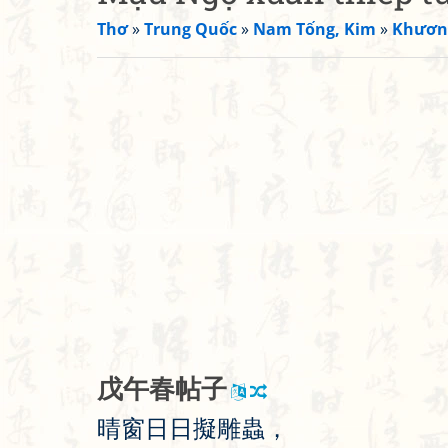
Thơ
»
Trung Quốc
»
Nam Tống, Kim
»
Khươn
戊
午
春
帖
子
晴
窗
日
日
擬
雕
蟲
，