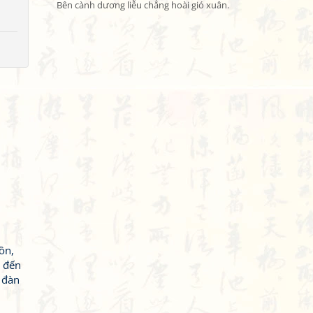
Bên cành dương liễu chẳng hoài gió xuân.
ồn,
i đến
 đàn