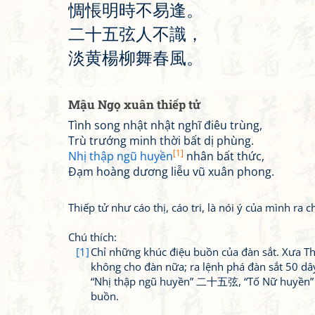
惆
悵
明
時
不
易
逢
。
二
十
五
弦
人
不
識
，
淡
黄
楊
柳
舞
春
風
。
Mậu Ngọ xuân thiếp tử
Tình song nhật nhật nghĩ điêu trùng,
Trù trướng minh thời bất dị phùng.
[1]
Nhị thập ngũ huyền
nhân bất thức,
Đạm hoàng dương liễu vũ xuân phong.
Thiếp tử như cáo thị, cáo tri, là nói ý của mình ra 
Chú thích:
[1]
Chỉ những khúc điệu buồn của đàn sắt. Xưa T
không cho đàn nữa; ra lệnh phá đàn sắt 50 dâ
“Nhị thập ngũ huyền” 二十五弦, “Tố Nữ huyền
buồn.