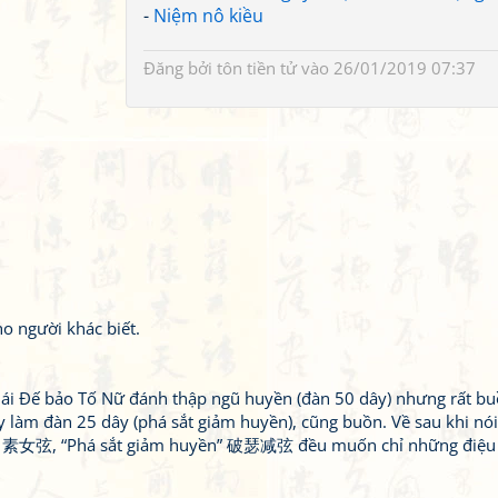
-
Niệm nô kiều
Đăng bởi
tôn tiền tử
vào 26/01/2019 07:37
cho người khác biết.
hái Đế bảo Tố Nữ đánh thập ngũ huyền (đàn 50 dây) nhưng rất bu
y làm đàn 25 dây (phá sắt giảm huyền), cũng buồn. Về sau khi nó
” 素女弦, “Phá sắt giảm huyền” 破瑟减弦 đều muốn chỉ những điệu