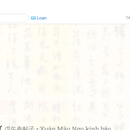
Loạn
TÁ
ử
戊午春帖子 • Xuân Mậu Ngọ kính báo