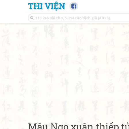
THI VIỆN
Mậu Ngọ xuân thiếp t