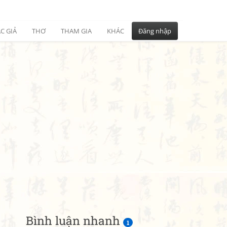
C GIẢ
THƠ
THAM GIA
KHÁC
Đăng nhập
Bình luận nhanh
1