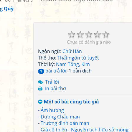
g Quỳ
☆
☆
☆
☆
☆
Chưa có đánh giá nào
Ngôn ngữ:
Chữ Hán
Thể thơ:
Thất ngôn tứ tuyệt
Thời kỳ:
Nam Tống, Kim
bài trả lời
: 1 bản dịch
1
Trả lời
In bài thơ
Một số bài cùng tác giả
-
Ám hương
-
Dương Châu mạn
-
Trường đình oán mạn
-
Giá cô thiên - Nguyên tịch hữu sở mộng