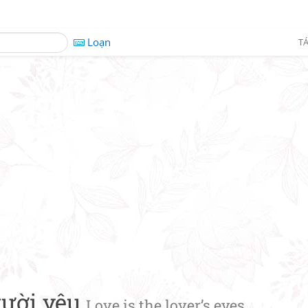
Loạn
TÁ
gười yêu
Love is the lover’s eyes