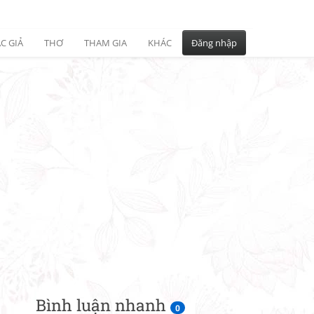
C GIẢ
THƠ
THAM GIA
KHÁC
Đăng nhập
Bình luận nhanh
0