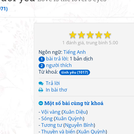
971)
☆
☆
☆
☆
☆
1
5.00
Ngôn ngữ:
Tiếng Anh
bài trả lời
: 1 bản dịch
1
người thích
2
Từ khoá:
tình yêu (1017)
Trả lời
In bài thơ
Một số bài cùng từ khoá
-
Vội vàng
(
Xuân Diệu
)
-
Sóng
(
Xuân Quỳnh
)
-
Tương tư
(
Nguyễn Bính
)
-
Thuyền và biển
(
Xuân Quỳnh
)