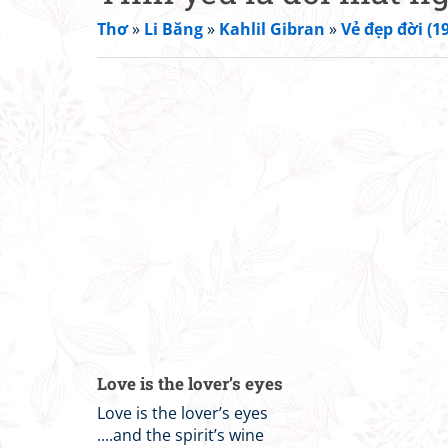
Thơ
»
Li Băng
»
Kahlil Gibran
»
Vẻ đẹp đời (1
Love is the lover’s eyes
Love is the lover’s eyes
....and the spirit’s wine