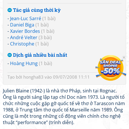
Tác giả cùng thời kỳ
-
Jean-Luc Sarré
(1 bài)
-
Daniel Biga
(1 bài)
-
Xavier Bordes
(1 bài)
-
André Velter
(3 bài)
-
Christophe
(1 bài)
Dịch giả nhiều bài nhất
-
Hoàng Hưng
(1 bài)
Tạo bởi
hongha83
vào 09/07/2008 11:11
Julien Blaine (1942-) là nhà thơ Pháp, sinh tại Rognac.
Ông là người sáng lập tạp chí Doc năm 1973. Là người tổ
chức những cuộc gặp gỡ quốc tế về thơ ở Tarascon năm
1988, ở Trung tâm thơ quốc tế Marseille năm 1989. Ông
cũng là một trong những cổ động viên chính cho nghệ
thuật “performance” (trình diễn).