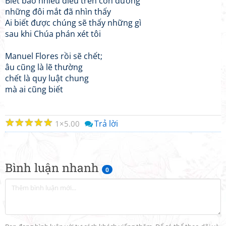
Biết bao nhiêu điều trên con đường
những đôi mắt đã nhìn thấy
Ai biết được chúng sẽ thấy những gì
sau khi Chúa phán xét tôi
Manuel Flores rồi sẽ chết;
âu cũng là lẽ thường
chết là quy luật chung
mà ai cũng biết
☆
☆
☆
☆
☆
Trả lời
1
5.00
Bình luận nhanh
0