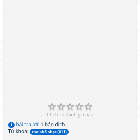
☆
☆
☆
☆
☆
Chưa có đánh giá nào
bài trả lời
: 1 bản dịch
1
Từ khoá:
thơ phổ nhạc (611)