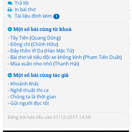
Trả lời
In bài thơ
Tài liệu đính kèm
1
Một số bài cùng từ khoá
-
Tây Tiến
(
Quang Dũng
)
-
Đồng chí
(
Chính Hữu
)
-
Đây thôn Vĩ Dạ
(
Hàn Mặc Tử
)
-
Bài thơ về tiểu đội xe không kính
(
Phạm Tiến Duật
)
-
Mùa xuân nho nhỏ
(
Thanh Hải
)
Một số bài cùng tác giả
-
Khoảnh khắc
-
Nghệ thuật thi ca
-
Chúng ta là thời gian
-
Gửi người đọc tôi
Đăng bởi
hảo liễu
vào 01/12/2017 14:58