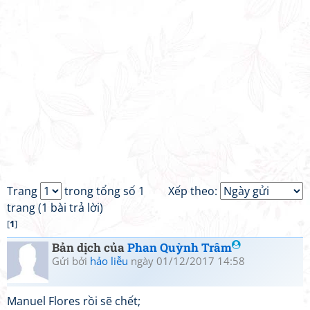
Trang
trong tổng số 1
Xếp theo:
trang (1 bài trả lời)
[
1
]
Bản dịch của
Phan Quỳnh Trâm
Gửi bởi
hảo liễu
ngày 01/12/2017 14:58
Manuel Flores rồi sẽ chết;