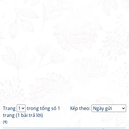
Trang
trong tổng số 1
Xếp theo:
trang (1 bài trả lời)
[
1
]