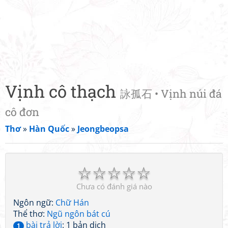
Vịnh cô thạch
詠孤石 • Vịnh núi đá
cô đơn
Thơ
»
Hàn Quốc
»
Jeongbeopsa
☆
☆
☆
☆
☆
Chưa có đánh giá nào
Ngôn ngữ:
Chữ Hán
Thể thơ:
Ngũ ngôn bát cú
bài trả lời
: 1 bản dịch
1