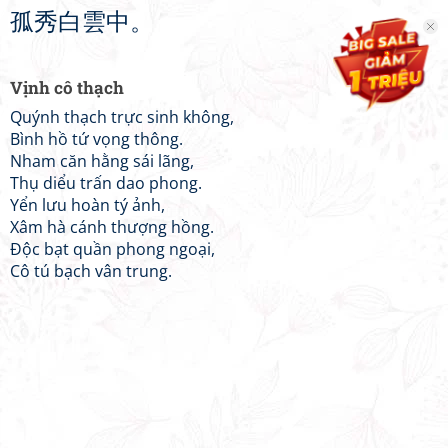
孤
秀
白
雲
中
。
Vịnh cô thạch
Quýnh thạch trực sinh không,
Bình hồ tứ vọng thông.
Nham căn hằng sái lãng,
Thụ diểu trấn dao phong.
Yển lưu hoàn tý ảnh,
Xâm hà cánh thượng hồng.
Độc bạt quần phong ngoại,
Cô tú bạch vân trung.