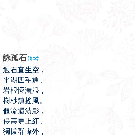
詠
孤
石
迥
石
直
生
空
，
平
湖
四
望
通
。
岩
根
恆
灑
浪
，
樹
杪
鎮
搖
風
。
偃
流
還
漬
影
，
侵
霞
更
上
紅
。
獨
拔
群
峰
外
，