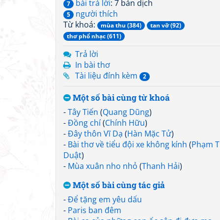
bài trả lời
: 7 bản dịch
7
người thích
5
Từ khoá:
mùa thu (384)
tan vỡ (92)
thơ phổ nhạc (611)
Trả lời
In bài thơ
Tài liệu đính kèm
2
Một số bài cùng từ khoá
-
Tây Tiến
(
Quang Dũng
)
-
Đồng chí
(
Chính Hữu
)
-
Đây thôn Vĩ Dạ
(
Hàn Mặc Tử
)
-
Bài thơ về tiểu đội xe không kính
(
Phạm T
Duật
)
-
Mùa xuân nho nhỏ
(
Thanh Hải
)
Một số bài cùng tác giả
-
Để tặng em yêu dấu
-
Paris ban đêm