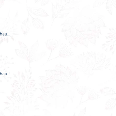
hau...
hau...