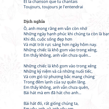
Et la chanson que tu chantais
Toujours, toujours je l'entendrai
Dịch nghĩa
Ồ, anh mong rằng em vẫn còn nhớ
Những ngày hạnh phúc khi chúng ta còn là bạ
Khi đó, cuộc sống đẹp hơn
Và mặt trời rực sáng hơn ngày hôm nay.
Những chiếc lá khô gom vào trong xẻng,
Em thấy không, anh vẫn chưa quên...
Những chiếc lá khô gom vào trong xẻng
Những kỷ niệm và cả những nuối tiếc,
Và cơn gió từ phương bắc mang chúng
Trong đêm lạnh của sự quên lãng.
Em thấy không, anh vẫn chưa quên,
Bài hát mà em đã hát cho anh...
Bài hát đó, rất giống chúng ta,
Em yêu anh, và anh yêu em.