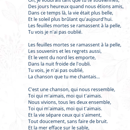
Oh, je voudrais tant que tu te souviennes,
Des jours heureux quand nous étions amis,
Dans ce temps là, la vie était plus belle,
Et le soleil plus brûlant qu'aujourd'hui.
Les feuilles mortes se ramassent à la pelle,
Tu vois je n'ai pas oublié.
Les feuilles mortes se ramassent à la pelle,
Les souvenirs et les regrets aussi,
Et le vent du nord les emporte,
Dans la nuit froide de l'oubli.
Tu vois, je n'ai pas oublié,
La chanson que tu me chantais...
C'est une chanson, qui nous ressemble,
Toi qui m'aimais, moi qui t'aimais.
Nous vivions, tous les deux ensemble,
Toi qui m'aimais, moi qui t'aimais.
Et la vie sépare ceux qui s'aiment,
Tout doucement, sans faire de bruit.
Et la mer efface sur le sable,