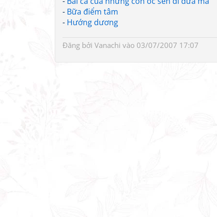
-
Bài ca của những con ốc sên đi đưa ma
-
Bữa điểm tâm
-
Hướng dương
Đăng bởi
Vanachi
vào 03/07/2007 17:07