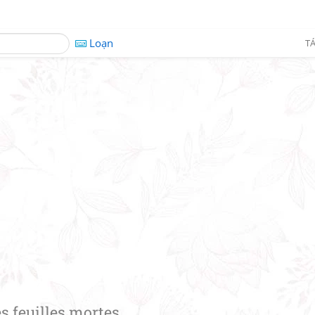
Loạn
TÁ
s feuilles mortes