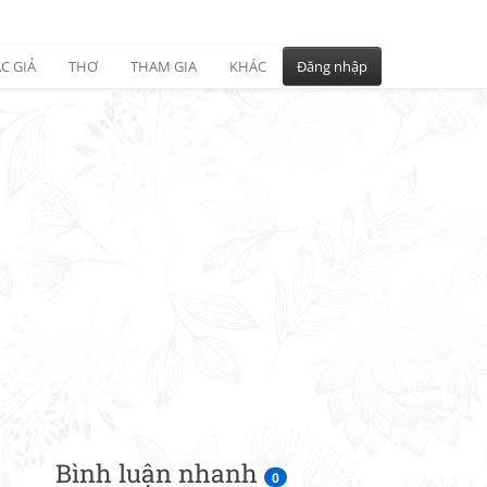
C GIẢ
THƠ
THAM GIA
KHÁC
Đăng nhập
Bình luận nhanh
0