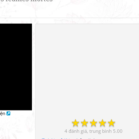
iện
☆
☆
☆
☆
☆
4
5.00