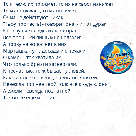
То к темю их прижмет, то их на хвост нанижет,
То их понюхает, то их полижет;
Очки не действуют никак.
"Тьфу пропасть! - говорит она, - и тот дурак,
Кто слушает людских всех врак:
Все про Очки лишь мне налгали;
А проку на волос нет в них".
Мартышка тут с досады и с печали
О камень так хватила их,
Что только брызги засверкали.
К несчастью, то ж бывает у людей:
Как ни полезна вещь, - цены не зная ей,
Невежда про нее свой толк все к худу клонит;
А ежели невежда познатней,
Так он ее еще и гонит.