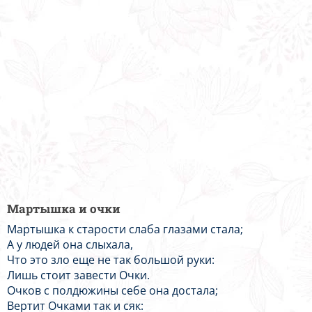
Мартышка и очки
Мартышка к старости слаба глазами стала;
А у людей она слыхала,
Что это зло еще не так большой руки:
Лишь стоит завести Очки.
Очков с полдюжины себе она достала;
Вертит Очками так и сяк: