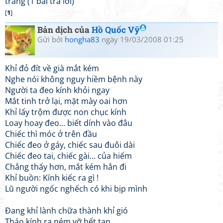
trang (1 bài trả lời)
[
1
]
Bản dịch của
Hồ Quốc Vỹ
Gửi bởi
hongha83
ngày 19/03/2008 01:25
Khỉ đỏ đít về già mắt kém
Nghe nói không nguy hiềm bệnh này
Người ta đeo kính khỏi ngay
Mắt tinh trở lại, mặt mày oai hơn
Khỉ lấy trộm được non chục kính
Loay hoay đeo... biết dính vào đâu
Chiếc thì móc ở trên đầu
Chiếc đeo ở gáy, chiếc sau đuôi dài
Chiếc đeo tai, chiếc gài... của hiếm
Chẳng thấy hơn, mắt kém hẳn đi
Khỉ buồn: Kính kiếc ra gì !
Lũ người ngốc nghếch có khi bịp mình
Đang khỉ lành chữa thành khỉ gió
Tháo kính ra ném vỡ hết tan