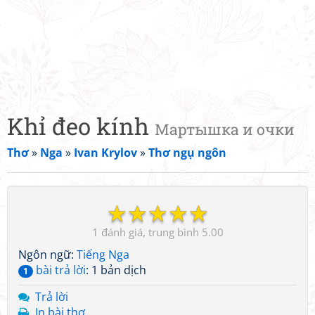
Khỉ đeo kính
Мартышка и очки
Thơ
»
Nga
»
Ivan Krylov
»
Thơ ngụ ngôn
☆
☆
☆
☆
☆
1
5.00
Ngôn ngữ:
Tiếng Nga
bài trả lời
: 1 bản dịch
1
Trả lời
In bài thơ