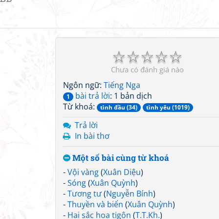
☆
☆
☆
☆
☆
Chưa có đánh giá nào
Ngôn ngữ:
Tiếng Nga
bài trả lời
: 1 bản dịch
1
Từ khoá:
tình đầu (34)
tình yêu (1019)
Trả lời
In bài thơ
Một số bài cùng từ khoá
-
Vội vàng
(
Xuân Diệu
)
-
Sóng
(
Xuân Quỳnh
)
-
Tương tư
(
Nguyễn Bính
)
-
Thuyền và biển
(
Xuân Quỳnh
)
-
Hai sắc hoa tigôn
(
T.T.Kh.
)