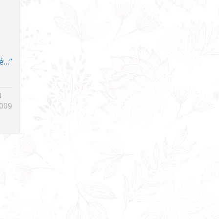
...”
ã
009