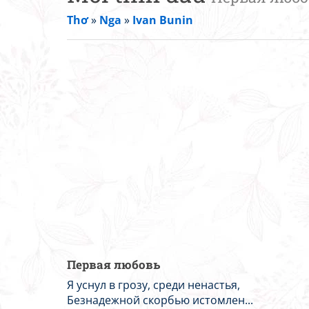
Thơ
»
Nga
»
Ivan Bunin
Первая любовь
Я уснул в грозу, среди ненастья,
Безнадежной скорбью истомлен...