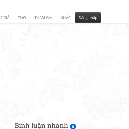
C GIẢ
THƠ
THAM GIA
KHÁC
Đăng nhập
Bình luận nhanh
0