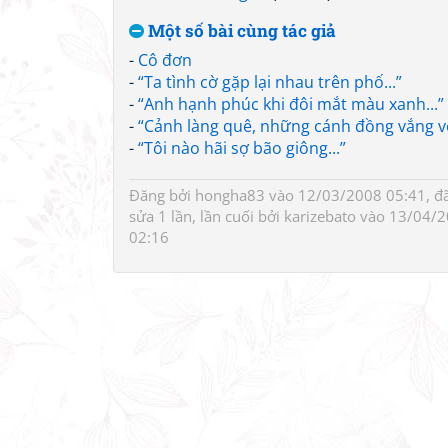
Một số bài cùng tác giả
-
Cô đơn
-
“Ta tình cờ gặp lại nhau trên phố...”
-
“Anh hạnh phúc khi đôi mắt màu xanh...”
-
“Cảnh làng quê, những cánh đồng vắng vẻ
-
“Tôi nào hãi sợ bão giông...”
Đăng bởi
hongha83
vào 12/03/2008 05:41, đ
sửa 1 lần, lần cuối bởi
karizebato
vào 13/04/2
02:16