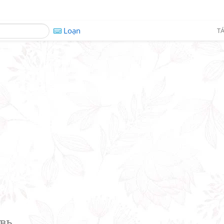
Loạn
TÁ
вь