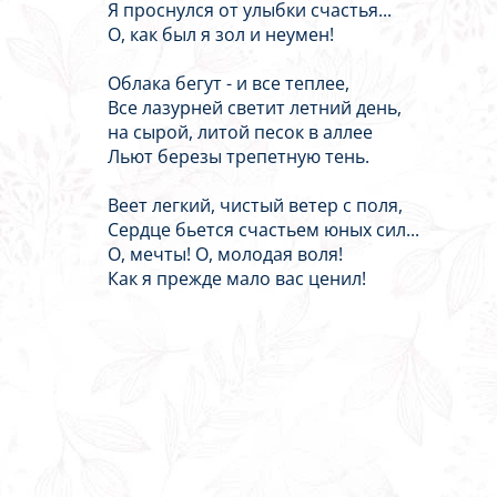
Я проснулся от улыбки счастья...
О, как был я зол и неумен!
Облака бегут - и все теплее,
Все лазурней светит летний день,
на сырой, литой песок в аллее
Льют березы трепетную тень.
Веет легкий, чистый ветер с поля,
Сердце бьется счастьем юных сил...
О, мечты! О, молодая воля!
Как я прежде мало вас ценил!