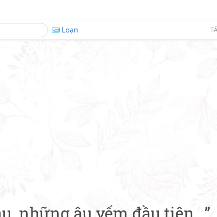
Loạn
TÁ
u, những âu yếm đầu tiên...”