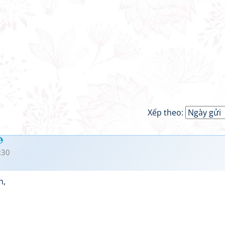
Xếp theo:
:30
n,