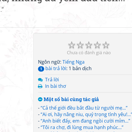
.”
☆
☆
☆
☆
☆
Chưa có đánh giá nào
Ngôn ngữ:
Tiếng Nga
bài trả lời
: 1 bản dịch
1
Trả lời
In bài thơ
Một số bài cùng tác giả
-
“Cả thế giới đều bắt đầu từ người mẹ...”
-
“Ai ơi, hãy nâng niu, quý trọng tình yêu!...
-
“Anh biết đấy, em đang ngồi cười mỉm...”
-
“Tôi ra chợ, đi lùng mua hạnh phúc...”