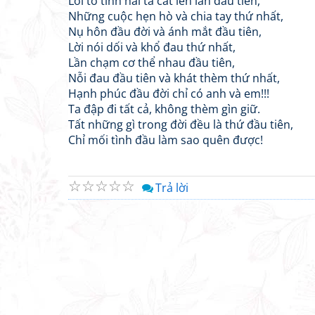
Lời tỏ tình hai ta cất lên lần đầu tiên,
Những cuộc hẹn hò và chia tay thứ nhất,
Nụ hôn đầu đời và ánh mắt đầu tiên,
Lời nói dối và khổ đau thứ nhất,
Lần chạm cơ thể nhau đầu tiên,
Nỗi đau đầu tiên và khát thèm thứ nhất,
Hạnh phúc đầu đời chỉ có anh và em!!!
Ta đập đi tất cả, không thèm gìn giữ.
Tất những gì trong đời đều là thứ đầu tiên,
Chỉ mối tình đầu làm sao quên được!
☆
☆
☆
☆
☆
Trả lời