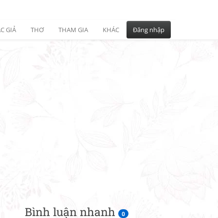
C GIẢ
THƠ
THAM GIA
KHÁC
Đăng nhập
Bình luận nhanh
0