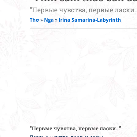
“Первые чувства, первые ласки..
Thơ
»
Nga
»
Irina Samarina-Labyrinth
“Первые чувства, первые ласки...”