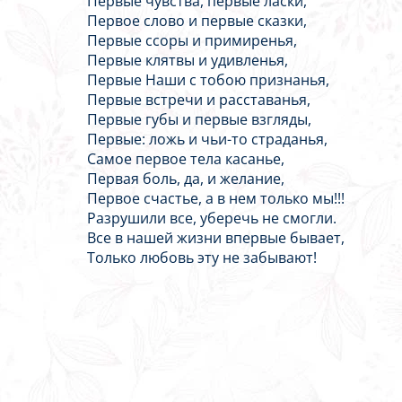
Первые чувства, первые ласки,
Первое слово и первые сказки,
Первые ссоры и примиренья,
Первые клятвы и удивленья,
Первые Наши с тобою признанья,
Первые встречи и расставанья,
Первые губы и первые взгляды,
Первые: ложь и чьи-то страданья,
Самое первое тела касанье,
Первая боль, да, и желание,
Первое счастье, а в нем только мы!!!
Разрушили все, уберечь не смогли.
Все в нашей жизни впервые бывает,
Только любовь эту не забывают!