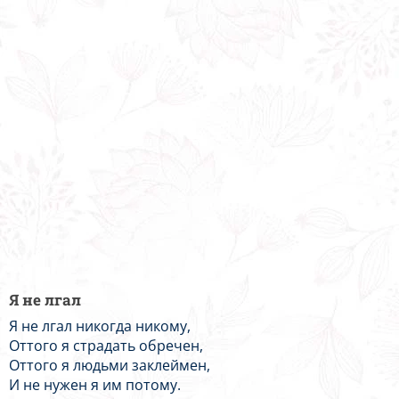
Я не лгал
Я не лгал никогда никому,
Оттого я страдать обречен,
Оттого я людьми заклеймен,
И не нужен я им потому.