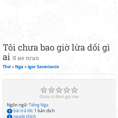
Tôi chưa bao giờ lừa dối gì
ai
Я не лгал
Thơ
»
Nga
»
Igor Severianin
☆
☆
☆
☆
☆
Chưa có đánh giá nào
Ngôn ngữ:
Tiếng Nga
bài trả lời
: 1 bản dịch
1
người thích
1