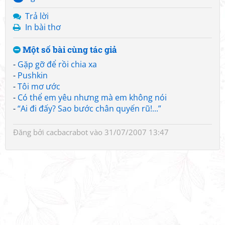
Trả lời
In bài thơ
Một số bài cùng tác giả
-
Gặp gỡ để rồi chia xa
-
Pushkin
-
Tôi mơ ước
-
Có thể em yêu nhưng mà em không nói
-
“Ai đi đấy? Sao bước chân quyến rũ!...”
Đăng bởi
cacbacrabot
vào 31/07/2007 13:47