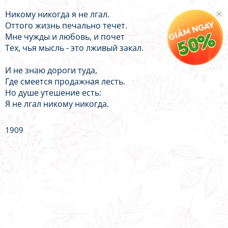
Никому никогда я не лгал.
Оттого жизнь печально течет.
Мне чужды и любовь, и почет
Тех, чья мысль - это лживый закал.
И не знаю дороги туда,
Где смеется продажная лесть.
Но душе утешение есть:
Я не лгал никому никогда.
1909