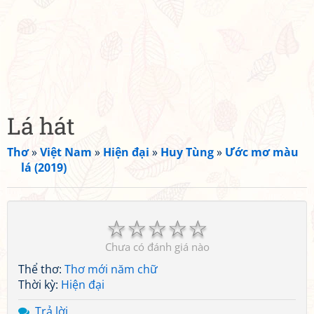
Lá hát
Thơ
»
Việt Nam
»
Hiện đại
»
Huy Tùng
»
Ước mơ màu
lá (2019)
☆
☆
☆
☆
☆
Chưa có đánh giá nào
Thể thơ:
Thơ mới năm chữ
Thời kỳ:
Hiện đại
Trả lời