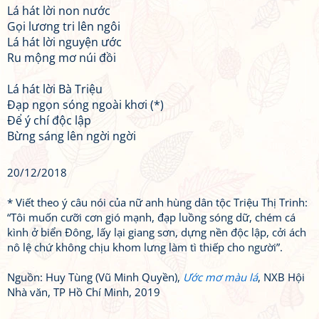
Lá hát lời non nước
Gọi lương tri lên ngôi
Lá hát lời nguyện ước
Ru mộng mơ núi đồi
Lá hát lời Bà Triệu
Đạp ngọn sóng ngoài khơi (*)
Để ý chí độc lập
Bừng sáng lên ngời ngời
20/12/2018
* Viết theo ý câu nói của nữ anh hùng dân tộc Triệu Thị Trinh:
“Tôi muốn cưỡi cơn gió mạnh, đạp luồng sóng dữ, chém cá
kình ở biển Đông, lấy lại giang sơn, dựng nền độc lập, cởi ách
nô lệ chứ không chịu khom lưng làm tì thiếp cho người”.
Nguồn: Huy Tùng (Vũ Minh Quyền),
Ước mơ màu lá
, NXB Hội
Nhà văn, TP Hồ Chí Minh, 2019