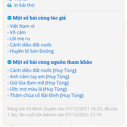
In bài thơ
Một số bài cùng tác giả
-
Việt Nam ơi
-
Vô cảm
-
Lời mẹ ru
-
Cánh diều đất nước
-
Huyền bí Sơn Đoòng
Một số bài cùng nguồn tham khảo
-
Cánh diều đất nước
(
Huy Tùng
)
-
Anh nắm tay em
(
Huy Tùng
)
-
Giữ lửa đam mê
(
Huy Tùng
)
-
Ước mơ màu lá
(
Huy Tùng
)
-
Thăm chùa cổ Bái Đính
(
Huy Tùng
)
Đăng bởi
Vũ Minh Quyền
vào 07/12/2021 16:33, đã sửa
1 lần, lần cuối bởi
Admin
vào 07/12/2021 21:19