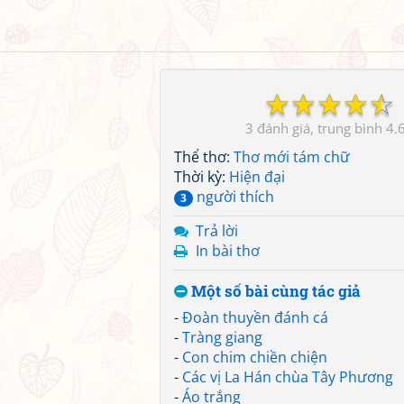
☆
☆
☆
☆
☆
3
4.
Thể thơ:
Thơ mới tám chữ
Thời kỳ:
Hiện đại
người thích
3
Trả lời
In bài thơ
Một số bài cùng tác giả
-
Đoàn thuyền đánh cá
-
Tràng giang
-
Con chim chiền chiện
-
Các vị La Hán chùa Tây Phương
-
Áo trắng