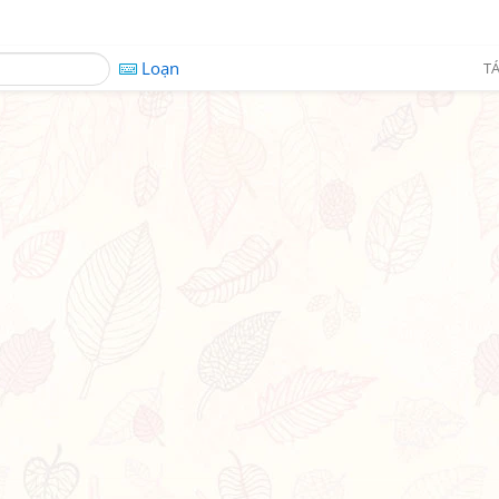
Loạn
TÁ