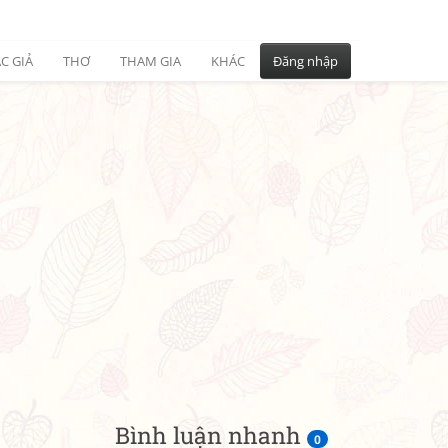
C GIẢ
THƠ
THAM GIA
KHÁC
Đăng nhập
Bình luận nhanh
0