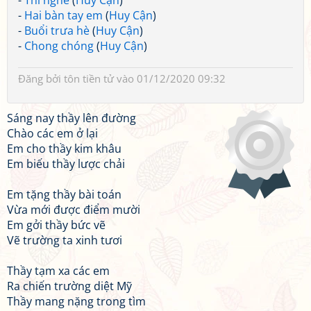
-
Thi nghé
(
Huy Cận
)
-
Hai bàn tay em
(
Huy Cận
)
-
Buổi trưa hè
(
Huy Cận
)
-
Chong chóng
(
Huy Cận
)
Đăng bởi
tôn tiền tử
vào 01/12/2020 09:32
Sáng nay thầy lên đường
Chào các em ở lại
Em cho thầy kim khâu
Em biếu thầy lược chải
Em tặng thầy bài toán
Vừa mới được điểm mười
Em gởi thầy bức vẽ
Vẽ trường ta xinh tươi
Thầy tạm xa các em
Ra chiến trường diệt Mỹ
Thầy mang nặng trong tìm