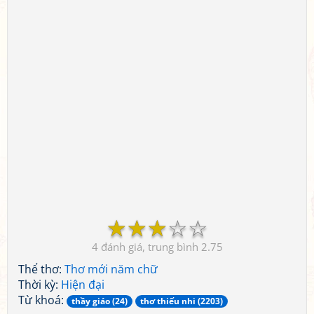
☆
☆
☆
☆
☆
4
2.75
Thể thơ:
Thơ mới năm chữ
Thời kỳ:
Hiện đại
Từ khoá:
thầy giáo (24)
thơ thiếu nhi (2203)