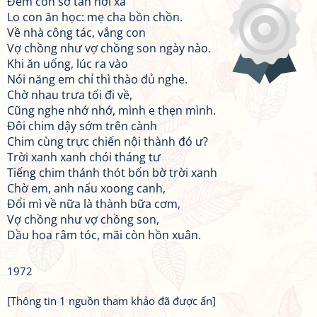
Đem con sơ tán nơi xa
Lo con ăn học: mẹ cha bồn chồn.
Về nhà công tác, vắng con
Vợ chồng như vợ chồng son ngày nào.
Khi ăn uống, lúc ra vào
Nói năng em chỉ thì thào đủ nghe.
Chờ nhau trưa tối đi về,
Cũng nghe nhớ nhớ, mình e thẹn mình.
Đôi chim dậy sớm trên cành
Chim cùng trực chiến nội thành đó ư?
Trời xanh xanh chói tháng tư
Tiếng chim thánh thót bốn bờ trời xanh
Chờ em, anh nấu xoong canh,
Đổi mì về nữa là thành bữa cơm,
Vợ chồng như vợ chồng son,
Dầu hoa râm tóc, mãi còn hồn xuân.
1972
[Thông tin 1 nguồn tham khảo đã được ẩn]