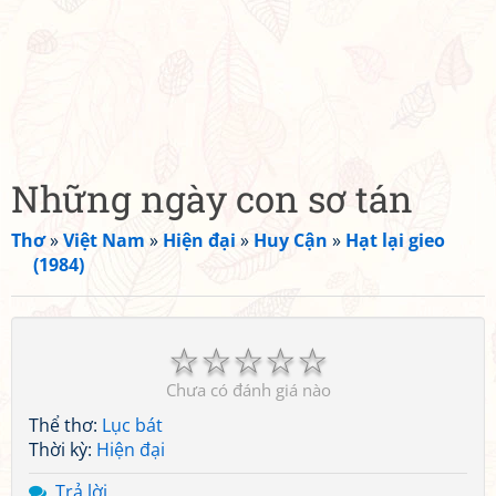
Những ngày con sơ tán
Thơ
»
Việt Nam
»
Hiện đại
»
Huy Cận
»
Hạt lại gieo
(1984)
☆
☆
☆
☆
☆
Chưa có đánh giá nào
Thể thơ:
Lục bát
Thời kỳ:
Hiện đại
Trả lời