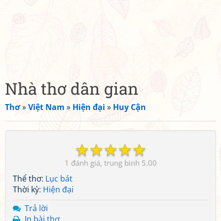
Nhà thơ dân gian
Thơ
»
Việt Nam
»
Hiện đại
»
Huy Cận
☆
☆
☆
☆
☆
1
5.00
Thể thơ:
Lục bát
Thời kỳ:
Hiện đại
Trả lời
In bài thơ