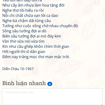
Yêu đời làm đẹp đời ra
Như cây ấm nhựa làm hoa tặng đời
Nghe thơ tôi hiểu ra rồi
Nỗi chi chất chứa vạn lời ca dao
Nghe bà chậm dãi từng câu
Tưởng như cuộc sống chờ nhau chuyến đò
Sông sâu tưởng đợi ai dò
Biển sâu tưởng đợi ai mò đáy kim
Vần thơ vừa nói vừa tìm
Kín như cầu ghép khôn chìm thời gian
Hỡi người thi sĩ dân gian
Đêm nay trăng mọc thơ man mác trời.
Diễn Châu 10-1967
Bình luận nhanh
0