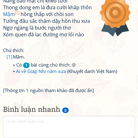
Nắng đào mặt chị khéo tươi
Thong dong em lá đưa cười khắp thôn
[1]
Mậm
hồng thắp với chồi son
Tưởng đâu sắc thắm dậy hồn thu xưa
Ngợ ngàng là bước người thơ
Xóm quen đã lạc đường mơ lối nào
Chú thích:
[1]
Mầm.
» Có
bài cùng chú thích:
1
Ai về Giáp Nhị năm xưa
(Khuyết danh Việt Nam)
[Thông tin 1 nguồn tham khảo đã được ẩn]
Bình luận nhanh
0