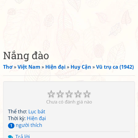
Nắng đào
Thơ
»
Việt Nam
»
Hiện đại
»
Huy Cận
»
Vũ trụ ca (1942)
☆
☆
☆
☆
☆
Chưa có đánh giá nào
Thể thơ:
Lục bát
Thời kỳ:
Hiện đại
người thích
1
Trả lời