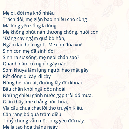
Mẹ ơi, đời mẹ khổ nhiều
Trách đời, mẹ giận bao nhiêu cho cùng
Mà lòng yêu sống lạ lùng
Mẹ không phút nản thương chồng, nuôi con.
"Đắng cay ngậm quả bồ hòn,
Ngậm lâu hoá ngọt!" Mẹ còn đùa vui!
Sinh con mẹ đã sinh đời
Sinh ra sự sống, mẹ ngồi chán sao?
Quanh năm có nghỉ ngày nào!
Sớm khuya làm lụng người hao mặt gầy.
Rét đông đi cấy đi cày
Nóng hè bãi cát, đường lầy đội khoai.
Bấu chân khỏi ngã dốc nhoài
Những chiều gánh nước gặp trời đổ mưa.
Giận thầy, mẹ chẳng nói thưa,
Vỉa câu chua chát lời thơ truyện Kiều.
Cắn răng bỏ quá trăm điều
Thuỷ chung vẫn một lòng yêu đời này.
Mẹ là tạo hoá tháng ngày