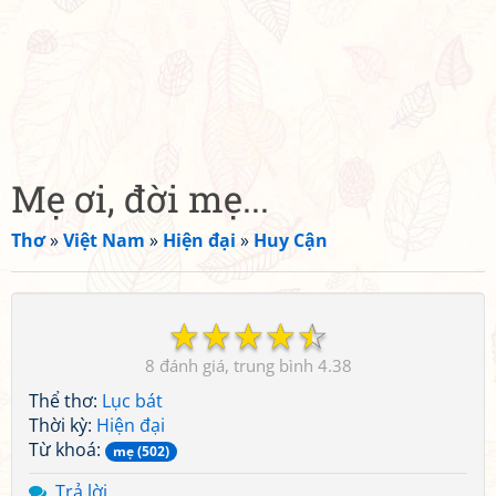
Mẹ ơi, đời mẹ...
Thơ
»
Việt Nam
»
Hiện đại
»
Huy Cận
☆
☆
☆
☆
☆
8
4.38
Thể thơ:
Lục bát
Thời kỳ:
Hiện đại
Từ khoá:
mẹ (502)
Trả lời