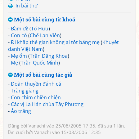
In bài thơ
Một số bài cùng từ khoá
-
Bầm ơi!
(
Tố Hữu
)
-
Con cò
(
Chế Lan Viên
)
-
Đi khắp thế gian không ai tốt bằng mẹ
(
Khuyết
danh Việt Nam
)
-
Mẹ ốm
(
Trần Đăng Khoa
)
-
Mẹ
(
Trần Quốc Minh
)
Một số bài cùng tác giả
-
Đoàn thuyền đánh cá
-
Tràng giang
-
Con chim chiền chiện
-
Các vị La Hán chùa Tây Phương
-
Áo trắng
Đăng bởi
Vanachi
vào 25/08/2005 17:35, đã sửa 1 lần,
lần cuối bởi
Vanachi
vào 15/03/2006 12:35