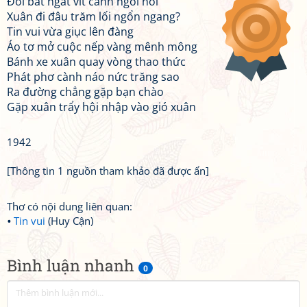
Đồi bát ngát vít cành ngồi hỏi
Xuân đi đâu trăm lối ngổn ngang?
Tin vui vừa giục lên đàng
Áo tơ mở cuộc nếp vàng mênh mông
Bánh xe xuân quay vòng thao thức
Phát phơ cành náo nức trăng sao
Ra đường chẳng gặp bạn chào
Gặp xuân trẩy hội nhập vào gió xuân
1942
[Thông tin 1 nguồn tham khảo đã được ẩn]
Thơ có nội dung liên quan:
Tin vui
(Huy Cận)
Bình luận nhanh
0