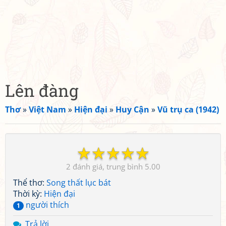
Lên đàng
Thơ
»
Việt Nam
»
Hiện đại
»
Huy Cận
»
Vũ trụ ca (1942)
☆
☆
☆
☆
☆
2
5.00
Thể thơ:
Song thất lục bát
Thời kỳ:
Hiện đại
người thích
1
Trả lời