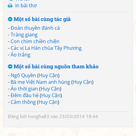
In bài thơ
Một số bài cùng tác giả
-
Đoàn thuyền đánh cá
-
Tràng giang
-
Con chim chiền chiện
-
Các vị La Hán chùa Tây Phương
-
Áo trắng
Một số bài cùng nguồn tham khảo
-
Ngô Quyền
(
Huy Cận
)
-
Bà mẹ Việt Nam anh hùng
(
Huy Cận
)
-
Áo thời gian
(
Huy Cận
)
-
Đêm đầu hè
(
Huy Cận
)
-
Cảm thông
(
Huy Cận
)
Đăng bởi
hongha83
vào 23/03/2014 18:44