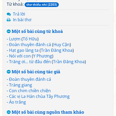
Từ khoá:
thơ thiếu nhi (2203)
Trả lời
In bài thơ
Một số bài cùng từ khoá
-
Lượm
(
Tố Hữu
)
-
Đoàn thuyền đánh cá
(
Huy Cận
)
-
Hạt gạo làng ta
(
Trần Đăng Khoa
)
-
Nói với con
(
Y Phương
)
-
Trăng ơi... từ đâu đến
(
Trần Đăng Khoa
)
Một số bài cùng tác giả
-
Đoàn thuyền đánh cá
-
Tràng giang
-
Con chim chiền chiện
-
Các vị La Hán chùa Tây Phương
-
Áo trắng
Một số bài cùng nguồn tham khảo