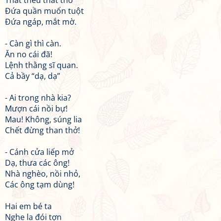
Thất thểu thất thơ
Đứa quần muốn tuột
Đứa ngáp, mắt mờ.
- Càn gì thì càn.
Ăn no cái đã!
Lệnh thằng sĩ quan.
Cả bầy “dạ, dạ”
- Ai trong nhà kia?
Mượn cái nồi bự!
Mau! Không, súng lia
Chết đừng than thở!
- Cánh cửa liếp mở
Dạ, thưa các ông!
Nhà nghèo, nồi nhỏ,
Các ông tạm dùng!
Hai em bé ta
Nghe la đói tợn