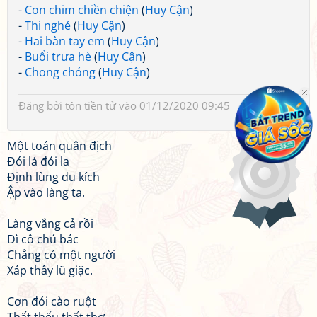
-
Con chim chiền chiện
(
Huy Cận
)
-
Thi nghé
(
Huy Cận
)
-
Hai bàn tay em
(
Huy Cận
)
-
Buổi trưa hè
(
Huy Cận
)
-
Chong chóng
(
Huy Cận
)
Đăng bởi
tôn tiền tử
vào 01/12/2020 09:45
Một toán quân địch
Đói lả đói la
Định lùng du kích
Ập vào làng ta.
Làng vắng cả rồi
Dì cô chú bác
Chẳng có một người
Xáp thây lũ giặc.
Cơn đói cào ruột