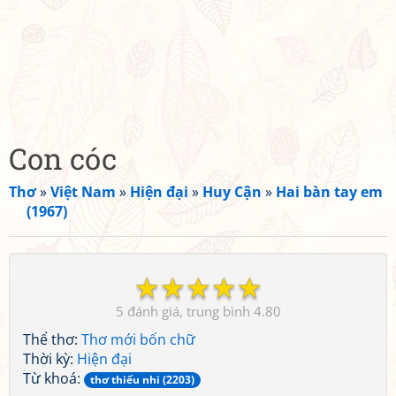
Con cóc
Thơ
»
Việt Nam
»
Hiện đại
»
Huy Cận
»
Hai bàn tay em
(1967)
☆
☆
☆
☆
☆
5
4.80
Thể thơ:
Thơ mới bốn chữ
Thời kỳ:
Hiện đại
Từ khoá:
thơ thiếu nhi (2203)