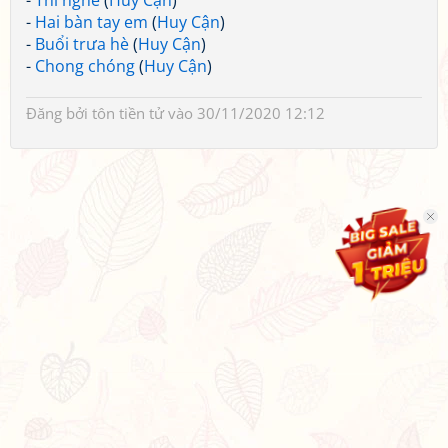
-
Thi nghé
(
Huy Cận
)
-
Hai bàn tay em
(
Huy Cận
)
-
Buổi trưa hè
(
Huy Cận
)
-
Chong chóng
(
Huy Cận
)
Đăng bởi
tôn tiền tử
vào 30/11/2020 12:12