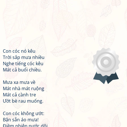
Con cóc nó kêu
Trời sắp mưa nhiều
Nghe tiếng cóc kêu
Mát cả buổi chiều.
Mưa xa mưa về
Mát nhà mát ruộng
Mát cả cành tre
Ướt bè rau muống.
Con cóc không ướt:
Bận sẵn áo mưa!
Điềm nhiên nước dội