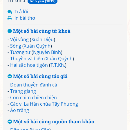
Từ khoá:
tình yêu (1019)
Trả lời
In bài thơ
Một số bài cùng từ khoá
-
Vội vàng
(
Xuân Diệu
)
-
Sóng
(
Xuân Quỳnh
)
-
Tương tư
(
Nguyễn Bính
)
-
Thuyền và biển
(
Xuân Quỳnh
)
-
Hai sắc hoa tigôn
(
T.T.Kh.
)
Một số bài cùng tác giả
-
Đoàn thuyền đánh cá
-
Tràng giang
-
Con chim chiền chiện
-
Các vị La Hán chùa Tây Phương
-
Áo trắng
Một số bài cùng nguồn tham khảo