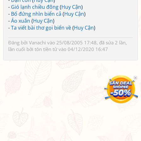
-
Dặn con
(
Huy Cận
)
-
Gió lạnh chiều đông
(
Huy Cận
)
-
Bố đứng nhìn biển cả
(
Huy Cận
)
-
Áo xuân
(
Huy Cận
)
-
Ta viết bài thơ gọi biển về
(
Huy Cận
)
Đăng bởi
Vanachi
vào 25/08/2005 17:48, đã sửa 2 lần,
lần cuối bởi
tôn tiền tử
vào 04/12/2020 16:47