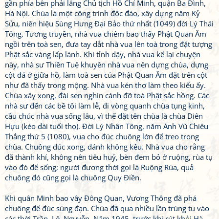
gần phía bên phải lăng Chủ tịch Hồ Chí Minh, quận Ba Đình,
Hà Nội. Chùa là một công trình độc đáo, xây dựng năm Kỷ
Sửu, niên hiệu Sùng Hưng Đại Bảo thứ nhất (1049) đời Lý Thái
Tông. Tương truyền, nhà vua chiêm bao thấy Phật Quan Âm
ngồi trên toà sen, đưa tay dắt nhà vua lên toà trong đặt tượng
Phật sắc vàng lấp lánh. Khi tỉnh dậy, nhà vua kể lại chuyện
này, nhà sư Thiền Tuệ khuyên nhà vua nên dựng chùa, dựng
cột đá ở giữa hồ, làm toà sen của Phật Quan Âm đặt trên cột
như đã thấy trong mộng. Nhà vua kén thợ làm theo kiểu ấy.
Chùa xây xong, đài sen nghìn cánh đỡ toà Phật sắc hồng. Các
nhà sư đến các bề tôi làm lễ, đi vòng quanh chùa tụng kinh,
cầu chúc nhà vua sống lâu, vì thế đặt tên chùa là chùa Diên
Hựu (kéo dài tuổi thọ). Đời Lý Nhân Tông, năm Anh Vũ Chiêu
Thắng thứ 5 (1080), vua cho đúc chuông lớn để treo trong
chùa. Chuông đúc xong, đánh không kêu. Nhà vua cho rằng
đã thành khí, không nên tiêu huỷ, bèn đem bỏ ở ruộng, rùa tụ
vào đó để sống; người đương thời gọi là Ruộng Rùa, quả
chuông đó cũng gọi là chuông Quy Điền.
Khi quân Minh bao vây Đông Quan, Vương Thông đã phá
chuông để đúc súng đạn. Chùa đã qua nhiều lần trùng tu vào
các thời Trần, Lê, Nguyễn. Năm 1945, trước khi rút khỏi Hà