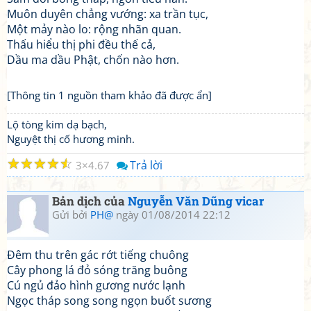
Muôn duyên chẳng vướng: xa trần tục,
Một mảy nào lo: rộng nhãn quan.
Thấu hiểu thị phi đều thế cả,
Dầu ma dầu Phật, chốn nào hơn.
[Thông tin 1 nguồn tham khảo đã được ẩn]
Lộ tòng kim dạ bạch,
Nguyệt thị cố hương minh.
☆
☆
☆
☆
☆
Trả lời
3
4.67
Bản dịch của
Nguyễn Văn Dũng vicar
Gửi bởi
PH@
ngày 01/08/2014 22:12
Đêm thu trên gác rớt tiếng chuông
Cây phong lá đỏ sóng trăng buông
Cú ngủ đảo hình gương nước lạnh
Ngọc tháp song song ngọn buốt sương