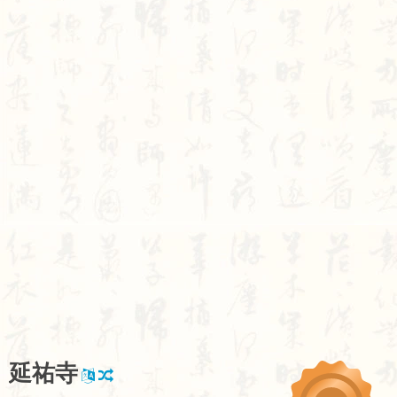
延
祐
寺