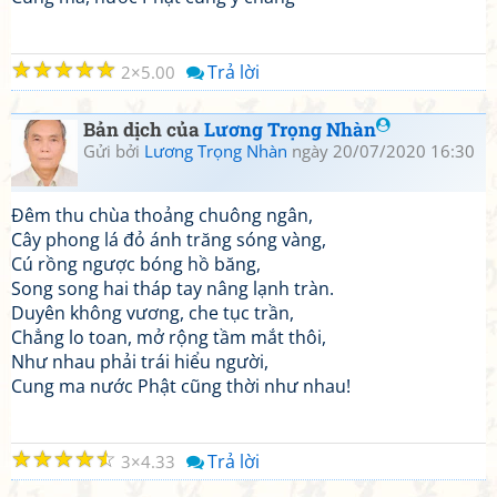
☆
☆
☆
☆
☆
Trả lời
2
5.00
Bản dịch của
Lương Trọng Nhàn
Gửi bởi
Lương Trọng Nhàn
ngày 20/07/2020 16:30
Đêm thu chùa thoảng chuông ngân,
Cây phong lá đỏ ánh trăng sóng vàng,
Cú rồng ngược bóng hồ băng,
Song song hai tháp tay nâng lạnh tràn.
Duyên không vương, che tục trần,
Chẳng lo toan, mở rộng tầm mắt thôi,
Như nhau phải trái hiểu người,
Cung ma nước Phật cũng thời như nhau!
☆
☆
☆
☆
☆
Trả lời
3
4.33