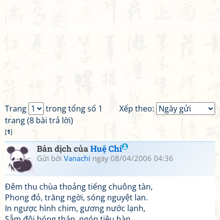
Trang
trong tổng số 1
Xếp theo:
trang (8 bài trả lời)
[
1
]
Bản dịch của
Huệ Chi
Gửi bởi
Vanachi
ngày 08/04/2006 04:36
Đêm thu chùa thoảng tiếng chuông tàn,
Phong đỏ, trăng ngời, sóng nguyệt lan.
In ngược hình chim, gương nước lạnh,
Sẫm đôi bóng tháp, ngón tiêu hàn.