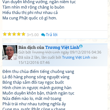
Vạn duyên không vướng, ngăn niềm tục
Tầm nhìn mở rộng chẳng lo buồn
Hiểu thấu thị phi như nhau cả
Ma cung Phật quốc có gì hơn.
☆
☆
☆
☆
☆
Trả lời
3
5.00
Bản dịch của
Trương Việt Linh
Gửi bởi
Trương Việt Linh
ngày 09/12/2016 04:36
Đã sửa 2 lần, lần cuối bởi
Trương Việt Linh
vào
15/12/2016 07:46
Đêm thu chùa điểm tiếng chuông vang
Lá đỏ hàng phong sóng nguyệt vàng
Bóng tháp sẫm đôi tay ngọc buốt
Hình chim in ngược mảnh gương hàn
Muôn duyên khôn bận, thành ngăn tục
Nửa điểm nào lo, mắt mở toang
Phải trái như nhau tường nghĩa ấy
Cung ma, nước Phật cũng y chang