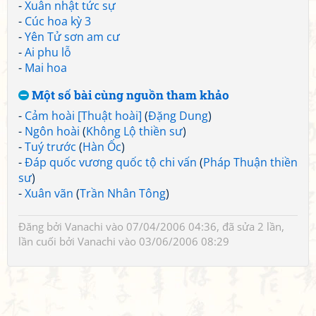
-
Xuân nhật tức sự
-
Cúc hoa kỳ 3
-
Yên Tử sơn am cư
-
Ai phu lỗ
-
Mai hoa
Một số bài cùng nguồn tham khảo
-
Cảm hoài [Thuật hoài]
(
Đặng Dung
)
-
Ngôn hoài
(
Không Lộ thiền sư
)
-
Tuý trước
(
Hàn Ốc
)
-
Đáp quốc vương quốc tộ chi vấn
(
Pháp Thuận thiền
sư
)
-
Xuân vãn
(
Trần Nhân Tông
)
Đăng bởi
Vanachi
vào 07/04/2006 04:36, đã sửa 2 lần,
lần cuối bởi
Vanachi
vào 03/06/2006 08:29