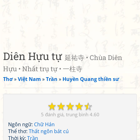
Diên Hựu tự
延祐寺 • Chùa Diên
Hựu • Nhất trụ tự • 一柱寺
Thơ
»
Việt Nam
»
Trần
»
Huyền Quang thiền sư
☆
☆
☆
☆
☆
5
4.60
Ngôn ngữ:
Chữ Hán
Thể thơ:
Thất ngôn bát cú
Thời kỳ:
Trần