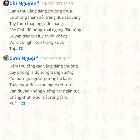
Chi Nguyen
14/07/2023 15:39
Canh thu vẳng tiếng chuông chùa.

Lá phong thắm đỏ, trăng đua sắc vàng.

Tay thon tháp ngọc đôi hàng.

Sân đình đổ bóng, mái ngang đầu rồng.

Duyên trần tục lụy thinh không.

Vô lo vô nghĩ, còn trông xa vời.

Thị… 
Cơm Nguội
29/05/2023 10:22
Đêm thu tầng cao vẳng tiếng chuông,

Cây phong lá đỏ sóng trăng vương.

Cú mái ngủ ngược gương hồ lạnh,

Tháp ngọc đôi vươn ngọn rét run.

Vạn duyên không vướng nơi ngăn tục,

Chẳng chút lo âu mắt rộng tầm.

Phải… 