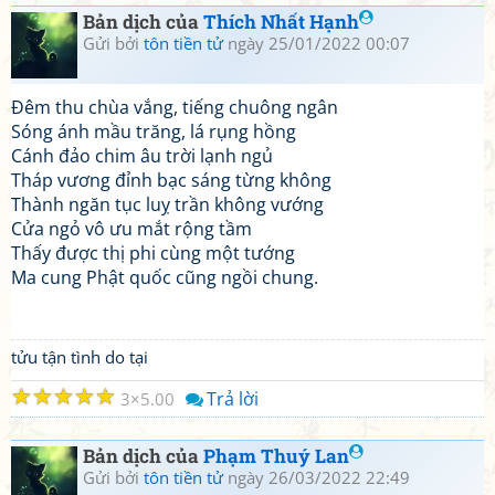
Bản dịch của
Thích Nhất Hạnh
Gửi bởi
tôn tiền tử
ngày 25/01/2022 00:07
Đêm thu chùa vắng, tiếng chuông ngân
Sóng ánh mầu trăng, lá rụng hồng
Cánh đảo chim âu trời lạnh ngủ
Tháp vương đỉnh bạc sáng từng không
Thành ngăn tục luỵ trần không vướng
Cửa ngỏ vô ưu mắt rộng tầm
Thấy được thị phi cùng một tướng
Ma cung Phật quốc cũng ngồi chung.
tửu tận tình do tại
☆
☆
☆
☆
☆
Trả lời
3
5.00
Bản dịch của
Phạm Thuý Lan
Gửi bởi
tôn tiền tử
ngày 26/03/2022 22:49