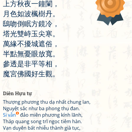
上
方
秋
夜
一
鐘
闌
，
月
色
如
波
楓
樹
丹
。
鴟
吻
倒
眠
方
鏡
冷
，
塔
光
雙
峙
玉
尖
寒
。
萬
緣
不
擾
城
遮
俗
，
半
點
無
憂
眼
放
寬
。
參
透
是
非
平
等
相
，
魔
宮
佛
國
好
生
觀
。
Diên Hựu tự
Thượng phương thu dạ nhất chung lan,
Nguyệt sắc như ba phong thụ đan.
Si vẫn
đảo miên phương kính lãnh,
Tháp quang song trĩ ngọc tiêm hàn.
Vạn duyên bất nhiễu thành già tục,