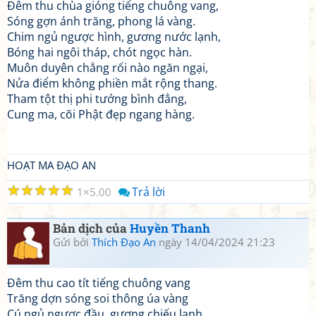
Đêm thu chùa gióng tiếng chuông vang,
Sóng gợn ánh trăng, phong lá vàng.
Chim ngủ ngược hình, gương nước lạnh,
Bóng hai ngôi tháp, chót ngọc hàn.
Muôn duyên chẳng rối nào ngăn ngại,
Nửa điểm không phiền mắt rộng thang.
Tham tột thị phi tướng bình đẳng,
Cung ma, cõi Phật đẹp ngang hàng.
HOẠT MA ĐẠO AN
☆
☆
☆
☆
☆
Trả lời
1
5.00
Bản dịch của
Huyền Thanh
Gửi bởi
Thích Đạo An
ngày 14/04/2024 21:23
Đêm thu cao tít tiếng chuông vang
Trăng dợn sóng soi thông úa vàng
Cú ngủ ngược đầu, gương chiếu lạnh