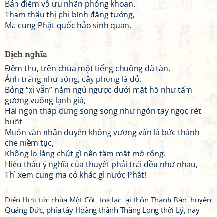
Bán điểm vô ưu nhãn phóng khoan.
Tham thấu thị phi bình đẳng tướng,
Ma cung Phật quốc hảo sinh quan.
Dịch nghĩa
Đêm thu, trên chùa một tiếng chuông đã tàn,
Ánh trăng như sóng, cây phong lá đỏ.
Bóng “xi vẫn” nằm ngủ ngược dưới mặt hồ như tấm
gương vuông lạnh giá,
Hai ngọn tháp đứng song song như ngón tay ngọc rét
buốt.
Muôn vàn nhân duyên không vương vấn là bức thành
che niềm tục,
Không lo lắng chút gì nên tầm mắt mở rộng.
Hiểu thấu ý nghĩa của thuyết phải trái đều như nhau,
Thì xem cung ma có khác gì nước Phật!
Diên Hựu tức chùa Một Cột, toạ lạc tại thôn Thanh Bảo, huyện
Quảng Đức, phía tây Hoàng thành Thăng Long thời Lý, nay