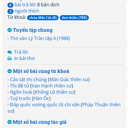
bài trả lời
: 8 bản dịch
8
người thích
3
Từ khoá:
chùa Một Cột (8)
thơ thiền (785)
Tuyển tập chung
-
Thơ văn Lý Trần tập II (1988)
Trả lời
In bài thơ
Một số bài cùng từ khoá
-
Cáo tật thị chúng
(
Mãn Giác thiền sư
)
-
Thị đệ tử
(
Vạn Hạnh thiền sư
)
-
Ngôn hoài
(
Không Lộ thiền sư
)
-
Tuý trước
(
Hàn Ốc
)
-
Đáp quốc vương quốc tộ chi vấn
(
Pháp Thuận thiền
sư
)
Một số bài cùng tác giả