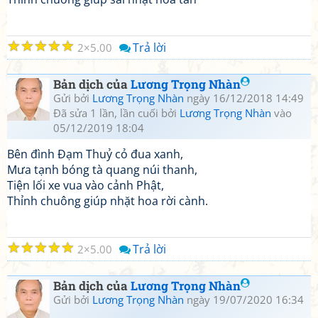
☆
☆
☆
☆
☆
Trả lời
2
5.00
Bản dịch của
Lương Trọng Nhàn
Gửi bởi
Lương Trọng Nhàn
ngày 16/12/2018 14:49
Đã sửa 1 lần, lần cuối bởi
Lương Trọng Nhàn
vào
05/12/2019 18:04
Bên đình Đạm Thuỷ cỏ đua xanh,
Mưa tạnh bóng tà quang núi thanh,
Tiện lối xe vua vào cảnh Phật,
Thỉnh chuông giúp nhặt hoa rời cành.
☆
☆
☆
☆
☆
Trả lời
2
5.00
Bản dịch của
Lương Trọng Nhàn
Gửi bởi
Lương Trọng Nhàn
ngày 19/07/2020 16:34