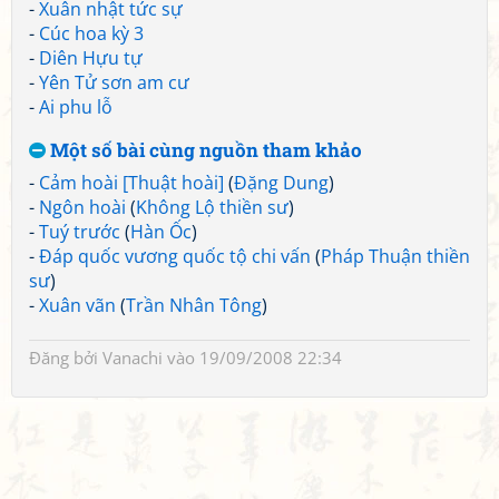
-
Xuân nhật tức sự
-
Cúc hoa kỳ 3
-
Diên Hựu tự
-
Yên Tử sơn am cư
-
Ai phu lỗ
Một số bài cùng nguồn tham khảo
-
Cảm hoài [Thuật hoài]
(
Đặng Dung
)
-
Ngôn hoài
(
Không Lộ thiền sư
)
-
Tuý trước
(
Hàn Ốc
)
-
Đáp quốc vương quốc tộ chi vấn
(
Pháp Thuận thiền
sư
)
-
Xuân vãn
(
Trần Nhân Tông
)
Đăng bởi
Vanachi
vào 19/09/2008 22:34