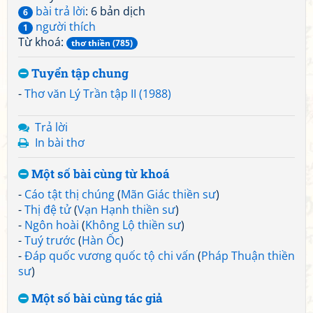
bài trả lời
: 6 bản dịch
6
người thích
1
Từ khoá:
thơ thiền (785)
Tuyển tập chung
-
Thơ văn Lý Trần tập II (1988)
Trả lời
In bài thơ
Một số bài cùng từ khoá
-
Cáo tật thị chúng
(
Mãn Giác thiền sư
)
-
Thị đệ tử
(
Vạn Hạnh thiền sư
)
-
Ngôn hoài
(
Không Lộ thiền sư
)
-
Tuý trước
(
Hàn Ốc
)
-
Đáp quốc vương quốc tộ chi vấn
(
Pháp Thuận thiền
sư
)
Một số bài cùng tác giả