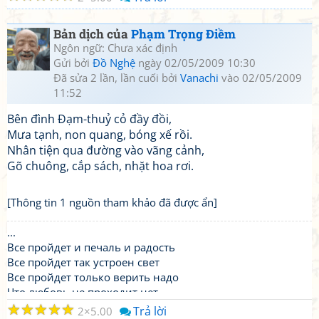
Bản dịch của
Phạm Trọng Điềm
Ngôn ngữ: Chưa xác định
Gửi bởi
Đồ Nghệ
ngày 02/05/2009 10:30
Đã sửa 2 lần, lần cuối bởi
Vanachi
vào 02/05/2009
11:52
Bên đình Đạm-thuỷ cỏ đầy đồi,
Mưa tạnh, non quang, bóng xế rồi.
Nhân tiện qua đường vào vãng cảnh,
Gõ chuông, cắp sách, nhặt hoa rơi.
[Thông tin 1 nguồn tham khảo đã được ẩn]
...
Все пройдет и печаль и радость
Все пройдет так устроен свет
Все пройдет только верить надо
Что любовь не проходит нет ..
☆
☆
☆
☆
☆
Trả lời
2
5.00