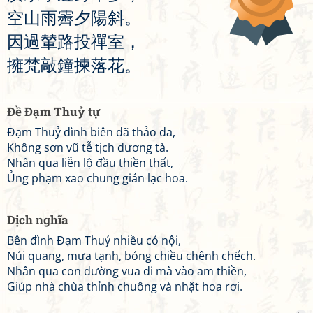
空
山
雨
霽
夕
陽
斜
。
因
過
輦
路
投
禪
室
，
擁
梵
敲
鐘
揀
落
花
。
Đề Đạm Thuỷ tự
Đạm Thuỷ đình biên dã thảo đa,
Không sơn vũ tễ tịch dương tà.
Nhân qua liễn lộ đầu thiền thất,
Ủng phạm xao chung giản lạc hoa.
Dịch nghĩa
Bên đình Đạm Thuỷ nhiều cỏ nội,
Núi quang, mưa tạnh, bóng chiều chênh chếch.
Nhân qua con đường vua đi mà vào am thiền,
Giúp nhà chùa thỉnh chuông và nhặt hoa rơi.