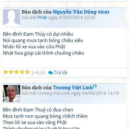
Bản dịch của
Nguyễn Văn Dũng vicar
Gửi bởi
PH@
ngày 31/07/2014 22:05
Bên đình Đạm Thủy cỏ dại nhiều
Núi quang mưa tạnh bóng chiều xiêu
Nhân lối xe vua vào cửa Phật
Nhặt hoa giúp sãi thỉnh chuông chiều
☆
☆
☆
☆
☆
Trả lời
2
5.00
Bản dịch của
Trương Việt Linh
Gửi bởi
Trương Việt Linh
ngày 04/06/2016 14:19
Bên đình Đạm Thuỷ cỏ đua chen
Mưa tạnh non quang bóng chếch thềm
Theo lối xe vua vào vãng Phật
Thỉnh chuông giúp sãi nhặt hoa tàn