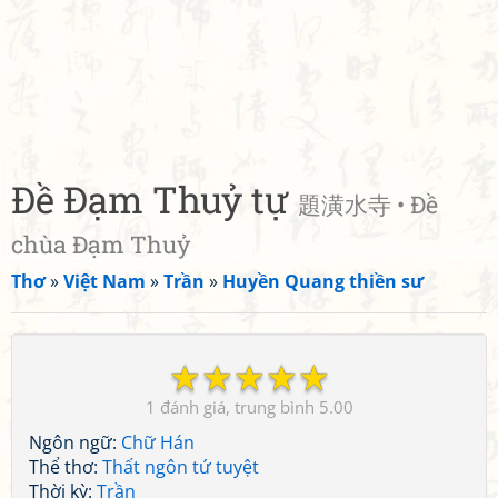
Đề Đạm Thuỷ tự
題潢水寺 • Đề
chùa Đạm Thuỷ
Thơ
»
Việt Nam
»
Trần
»
Huyền Quang thiền sư
☆
☆
☆
☆
☆
1
5.00
Ngôn ngữ:
Chữ Hán
Thể thơ:
Thất ngôn tứ tuyệt
Thời kỳ:
Trần