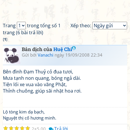
Trang
trong tổng số 1
Xếp theo:
trang (6 bài trả lời)
[
1
]
Bản dịch của
Huệ Chi
Gửi bởi
Vanachi
ngày 19/09/2008 22:34
Bên đình Đạm Thuỷ cỏ đua tươi,
Mưa tạnh non quang, bóng ngả dài.
Tiện lối xe vua vào vãng Phật,
Thỉnh chuông, giúp sãi nhặt hoa rơi.
Lộ tòng kim dạ bạch,
Nguyệt thị cố hương minh.
☆
☆
☆
☆
☆
Trả lời
2
5.00