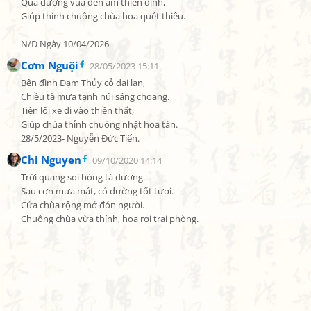
Qua đường vua đến am thiền định,

Giúp thỉnh chuông chùa hoa quét thiêu.

N/Đ Ngày 10/04/2026
Cơm Nguội
28/05/2023 15:11
Bên đình Đạm Thủy cỏ dại lan,

Chiều tà mưa tạnh núi sáng choang.

Tiện lối xe đi vào thiền thất,

Giúp chùa thỉnh chuông nhặt hoa tàn.

28/5/2023- Nguyễn Đức Tiến.
Chi Nguyen
09/10/2020 14:14
Trời quang soi bóng tà dương.

Sau cơn mưa mát, cỏ dường tốt tươi.

Cửa chùa rộng mở đón người.

Chuông chùa vừa thỉnh, hoa rơi trai phòng.