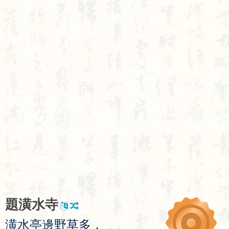
題
潢
水
寺
潢
水
亭
邊
野
草
多
，